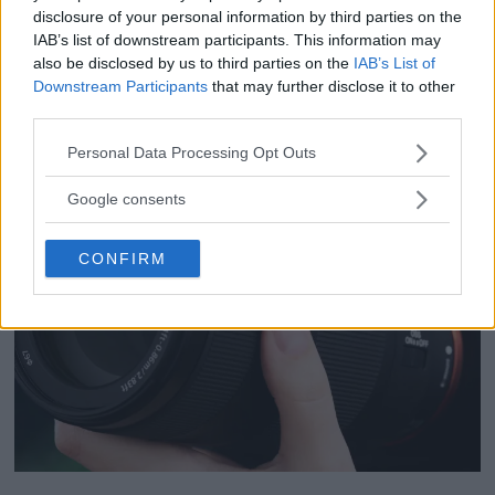
disclosure of your personal information by third parties on the
IAB’s list of downstream participants. This information may
also be disclosed by us to third parties on the
IAB’s List of
Downstream Participants
that may further disclose it to other
third parties.
Please note that this website/app uses one or more Google
Personal Data Processing Opt Outs
services and may gather and store information including but
not limited to your visit or usage behaviour. You may click to
Google consents
grant or deny consent to Google and its third-party tags to
use your data for below specified purposes in below Google
CONFIRM
consent section.