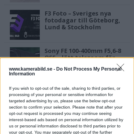
F3 Foto – Sveriges nya
fotodagar till Göteborg,
Lund & Stockholm
Sony FE 100-400mm F5,6-8
OSS – lätt telezoom för
fågel, sport & natur
www.kamerabild.se -
Do Not Process My Personal
Information
Sony RX10 V – ny
If you wish to opt-out of the sale, sharing to third parties, or
superzoom med 24–
processing of your personal or sensitive information for
600mm & AI-autofokus
targeted advertising by us, please use the below opt-out
section to confirm your selection. Please note that after your
opt-out request is processed you may continue seeing
interest-based ads based on personal information utilized by
Anna W Thorbjörnsson –
us or personal information disclosed to third parties prior to
naket med integritet
your opt-out. You may separately opt-out of the further