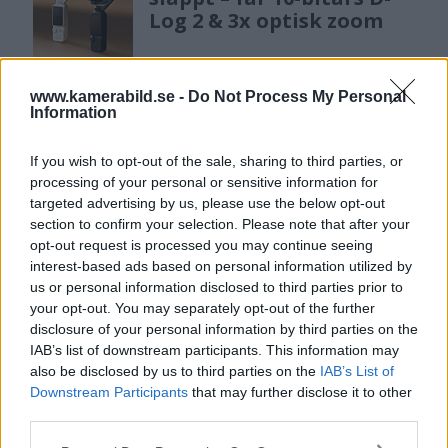
Log 2 & 3x optisk zoom
Sony lägger bud på
www.kamerabild.se -
Do Not Process My Personal
Information
Tamron – kan vara värt
12 miljarder kronor
If you wish to opt-out of the sale, sharing to third parties, or
processing of your personal or sensitive information for
targeted advertising by us, please use the below opt-out
Sony FE 100-400mm F5,6-8
section to confirm your selection. Please note that after your
OSS – lätt telezoom för
opt-out request is processed you may continue seeing
fågel, sport & natur
interest-based ads based on personal information utilized by
us or personal information disclosed to third parties prior to
your opt-out. You may separately opt-out of the further
disclosure of your personal information by third parties on the
OM System lanserar
IAB’s list of downstream participants. This information may
gratislån av kameror &
also be disclosed by us to third parties on the
IAB’s List of
objektiv i Sverige
Downstream Participants
that may further disclose it to other
third parties.
Please note that this website/app uses one or more Google