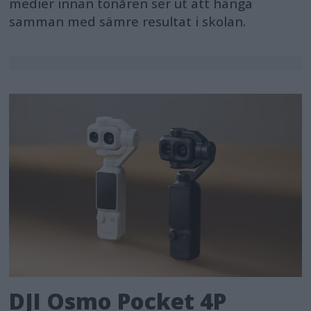
medier innan tonåren ser ut att hänga
samman med sämre resultat i skolan.
DJI Osmo Pocket 4P