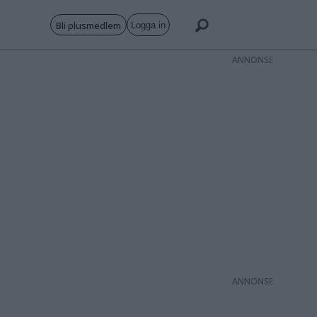
Bli plusmedlem
Logga in
ANNONS
ANNONS