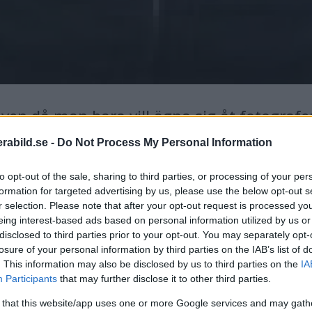
ven då man bara vill ägna sig åt fotografe
lära mig själva tekniken bakom fotandet oc
abild.se -
Do Not Process My Personal Information
to opt-out of the sale, sharing to third parties, or processing of your per
formation for targeted advertising by us, please use the below opt-out s
r selection. Please note that after your opt-out request is processed y
eing interest-based ads based on personal information utilized by us or
disclosed to third parties prior to your opt-out. You may separately opt-
losure of your personal information by third parties on the IAB’s list of
. This information may also be disclosed by us to third parties on the
IA
Participants
that may further disclose it to other third parties.
 that this website/app uses one or more Google services and may gath