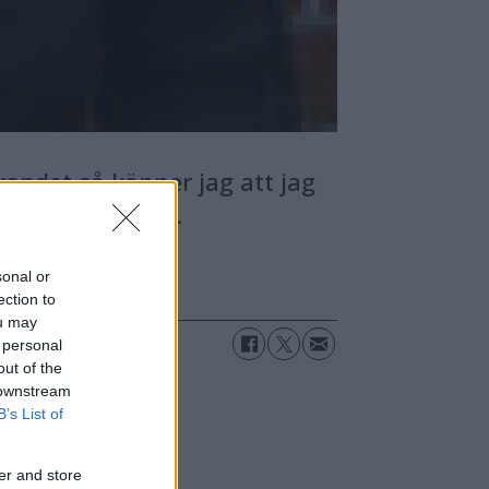
randet så känner jag att jag
h framkallandet.
sonal or
ection to
ou may
 personal
out of the
 downstream
B’s List of
er and store