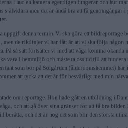
erna i hur en kamera egentligen fungerar och hur man j
as självklara men det är ändå bra att få genomgångar i
ter.
 uppgift denna termin. Vi ska göra ett bildreportage b
men de riktlinjer vi har fått är att vi ska följa någon 
nna. På så sätt fortsätter vi med att våga komma okända
ka vara i hemmiljö och måste ta oss tid till att fundera 
 en tant som bor på Solgården (ålderdomshemmet) här i
kommer att tycka att det är för besvärligt med min närva
atade om reportage. Hon hade gått en utbildning i Danm
våga, och att gå över sina gränser för att få bra bilder
 berätta, och det är nog det som blir den största utm