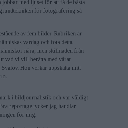
obbar med ljuset för att få de bästa
 grundtekniken för fotografering så
estående av fem bilder. Rubriken är
människas vardag och fota detta.
 människor nära, men skillnaden från
ut vad vi vill berätta med vårat
 Svalöv. Hon verkar uppskatta mitt
ro.
ark i bildjournalistik och var väldigt
. Bra reportage tycker jag handlar
aningen för mig.