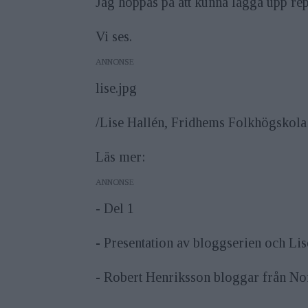
Jag hoppas på att kunna lägga upp repo
Vi ses.
ANNONS
lise.jpg
/Lise Hallén, Fridhems Folkhögskola
Läs mer:
ANNONS
- Del 1
- Presentation av bloggserien och Lis
- Robert Henriksson bloggar från No