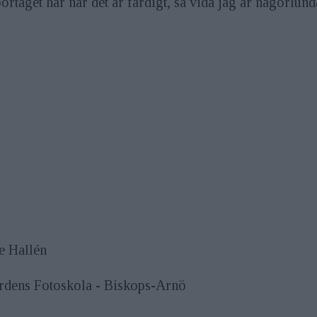
rtaget här när det är färdigt, så vida jag är någorlund
e Hallén
rdens Fotoskola - Biskops-Arnö