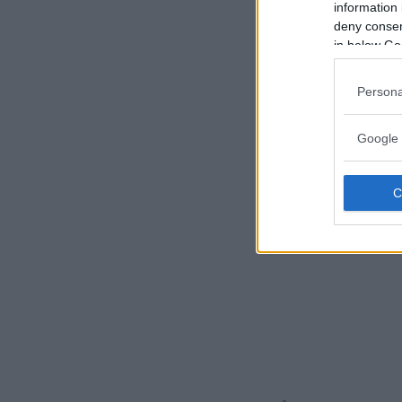
information 
deny consent
in below Go
Persona
Google 