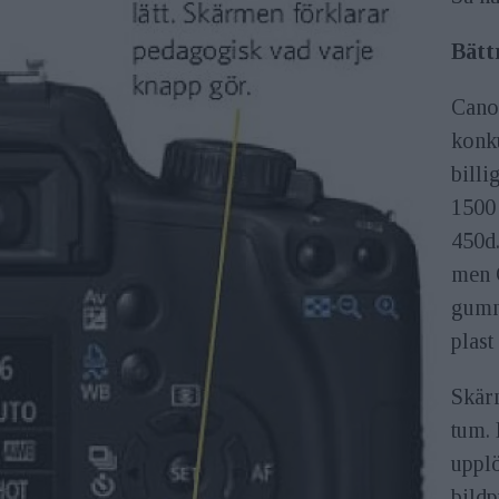
Bätt
Canon
konk
billi
1500
450d.
men 
gumm
plast
Skärm
tum. 
uppl
bildp