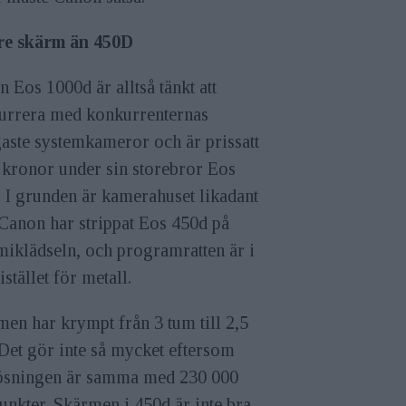
re skärm än 450D
 Eos 1000d är alltså tänkt att
urrera med konkurrenternas
gaste systemkameror och är prissatt
 kronor under sin storebror Eos
 I grunden är kamerahuset likadant
Canon har strippat Eos 450d på
iklädseln, och programratten är i
 istället för metall.
en har krympt från 3 tum till 2,5
Det gör inte så mycket eftersom
ösningen är samma med 230 000
unkter. Skärmen i 450d är inte bra