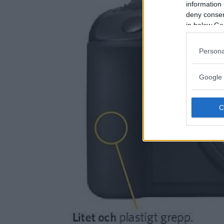
information 
deny consent
in below Go
Persona
Google 