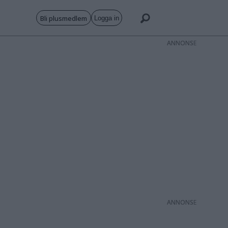
Bli plusmedlem
Logga in
ANNONS
ANNONS