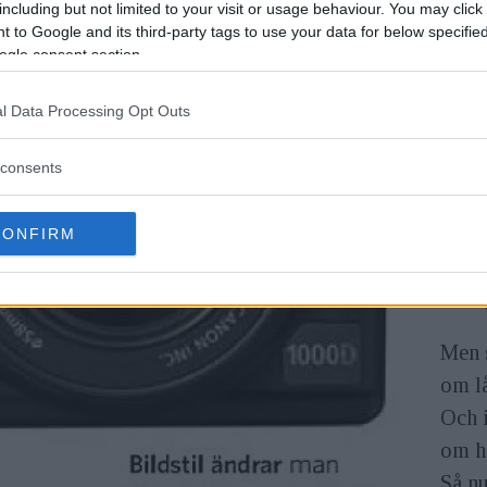
including but not limited to your visit or usage behaviour. You may click 
från 
 to Google and its third-party tags to use your data for below specifi
unde
ogle consent section.
på fo
l Data Processing Opt Outs
Canon
billi
consents
kame
1 oc
CONFIRM
tog n
vanli
Men 
om l
Och i
om h
Så nu