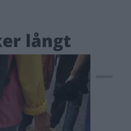
ker långt
ANNONS