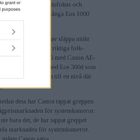
to grant or
manuell fokus till autofokus och
ed purposes
r 90-talet guppade många Eos 1000
lkets magar.
 har en historia av av släppa unikt
ga kameror som blir riktiga folk-
ror. Det skedde 1976 med Canon AE-
h så sent som 2003 med Eos 300d som
ed systemkamerorna till en nivå där
gt folk hade råd.
sedan dess har Canon tappat greppen
ågprismarknaden för systemkameror.
nte bara det, de har tappat greppet
ela marknaden för systemkameror.
 måste Canon satsa.