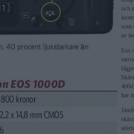
och 
kont
som s
av hu
Eos 4
intr
lågpr
Skär
400d 
har n
Jämf
skär
störr