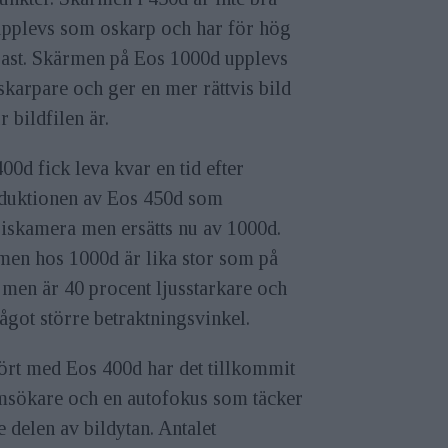
upplevs som oskarp och har för hög
rast. Skärmen på Eos 1000d upplevs
karpare och ger en mer rättvis bild
r bildfilen är.
00d fick leva kvar en tid efter
oduktionen av Eos 450d som
iskamera men ersätts nu av 1000d.
men hos 1000d är lika stor som på
men är 40 procent ljusstarkare och
ågot större betraktningsvinkel.
ört med Eos 400d har det tillkommit
msökare och en autofokus som täcker
e delen av bildytan. Antalet