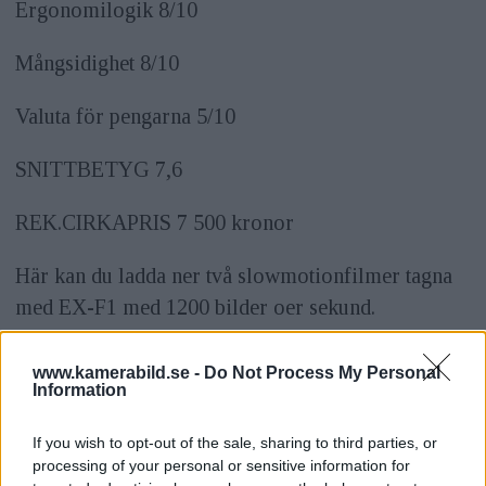
Ergonomilogik 8/10
Mångsidighet 8/10
Valuta för pengarna 5/10
SNITTBETYG 7,6
REK.CIRKAPRIS 7 500 kronor
Här kan du ladda ner två slowmotionfilmer tagna
med EX-F1 med 1200 bilder oer sekund.
ANNONS
www.kamerabild.se -
Do Not Process My Personal
SPECIFIKATIONEN FÖR CASIO EX-F1 HITTAR
Information
DU I KAMERAGUIDEN. KLICKA HÄR.
If you wish to opt-out of the sale, sharing to third parties, or
processing of your personal or sensitive information for