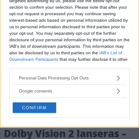
targeted advertising by us, please use the below opt-out
section to confirm your selection. Please note that after your
NYHETER
opt-out request is processed you may continue seeing
interest-based ads based on personal information utilized by
us or personal information disclosed to third parties prior to
your opt-out. You may separately opt-out of the further
disclosure of your personal information by third parties on the
IAB’s list of downstream participants. This information may
also be disclosed by us to third parties on the
IAB’s List of
Downstream Participants
that may further disclose it to other
third parties.
Please note that this website/app uses one or more Google
Personal Data Processing Opt Outs
services and may gather and store information including but
not limited to your visit or usage behaviour. You may click to
Google consents
grant or deny consent to Google and its third-party tags to
use your data for below specified purposes in below Google
CONFIRM
consent section.
Dolby Vision 2 lanseras –