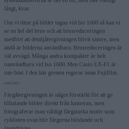
systemkamerorna är det en bit, men inte väldigt
långt, kvar.
Om vi tittar på bilder tagna vid Iso 1600 så kan vi
se en hel del brus och att brusreduceringen
medfört att detaljåtergivningen blivit sämre, men
ändå är bilderna användbara. Brusreduceringen är
väl avvägd. Många andra kompakter är helt
oanvändbara vid Iso 1600. Men Casio EX-F1 är
inte bäst. I den här grenen regerar ännu Fujifilm.
ANNONS
Färgåtergivningen är något förstärkt för att ge
tilltalande bilder direkt från kameran, men
fotograferar man väldigt färgstarka motiv som
cyklisten ovan blir färgerna blödande och
överdrivna.