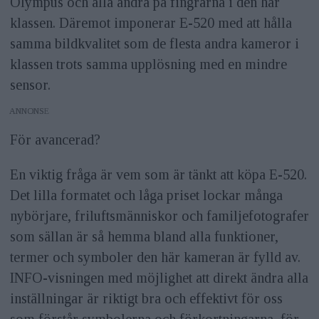
Olympus och alla andra på fingrarna i den här
klassen. Däremot imponerar E-520 med att hålla
samma bildkvalitet som de flesta andra kameror i
klassen trots samma upplösning med en mindre
sensor.
ANNONS
För avancerad?
En viktig fråga är vem som är tänkt att köpa E-520.
Det lilla formatet och låga priset lockar många
nybörjare, friluftsmänniskor och familjefotografer
som sällan är så hemma bland alla funktioner,
termer och symboler den här kameran är fylld av.
INFO-visningen med möjlighet att direkt ändra alla
inställningar är riktigt bra och effektivt för oss
som förstår symbolerna och förkortningarna, för