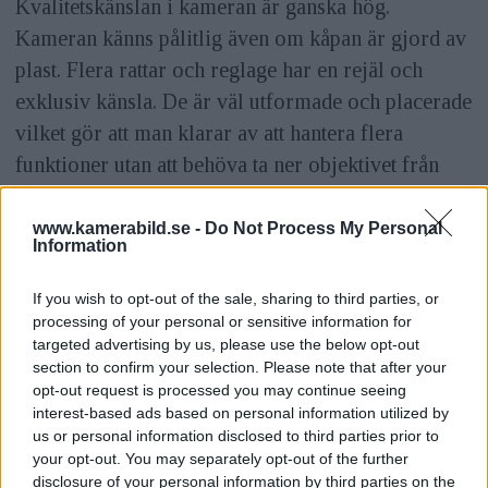
Kvalitetskänslan i kameran är ganska hög.
Kameran känns pålitlig även om kåpan är gjord av
plast. Flera rattar och reglage har en rejäl och
exklusiv känsla. De är väl utformade och placerade
vilket gör att man klarar av att hantera flera
funktioner utan att behöva ta ner objektivet från
ögat.
www.kamerabild.se -
Do Not Process My Personal
ANNONS
Information
Några av knapparna känns däremot lite enklare
If you wish to opt-out of the sale, sharing to third parties, or
och det kan vara lite pilligt med knapparna för
processing of your personal or sensitive information for
skärmsökare och autofokus och exponeringslås.
targeted advertising by us, please use the below opt-out
section to confirm your selection. Please note that after your
opt-out request is processed you may continue seeing
Greppet är rejält och skönt med sin mjuka
interest-based ads based on personal information utilized by
gummibeklädnad. Trots att kameran gjorts så rejäl
us or personal information disclosed to third parties prior to
och har många knappar känns den inte stor och
your opt-out. You may separately opt-out of the further
disclosure of your personal information by third parties on the