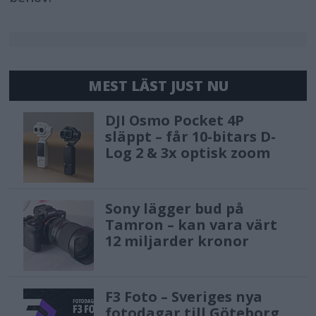
MEST LÄST JUST NU
DJI Osmo Pocket 4P
släppt – får 10-bitars D-
Log 2 & 3x optisk zoom
Sony lägger bud på
Tamron – kan vara värt
12 miljarder kronor
F3 Foto – Sveriges nya
fotodagar till Göteborg,