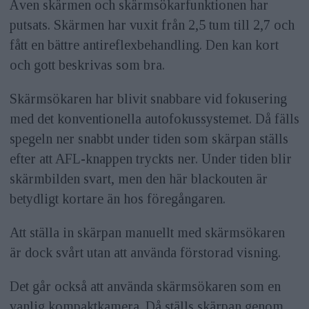
Även skärmen och skärmsökarfunktionen har
putsats. Skärmen har vuxit från 2,5 tum till 2,7 och
fått en bättre antireflexbehandling. Den kan kort
och gott beskrivas som bra.
Skärmsökaren har blivit snabbare vid fokusering
med det konventionella autofokussystemet. Då fälls
spegeln ner snabbt under tiden som skärpan ställs
efter att AFL-knappen tryckts ner. Under tiden blir
skärmbilden svart, men den här blackouten är
betydligt kortare än hos föregångaren.
Att ställa in skärpan manuellt med skärmsökaren
är dock svårt utan att använda förstorad visning.
Det går också att använda skärmsökaren som en
vanlig kompaktkamera. Då ställs skärpan genom