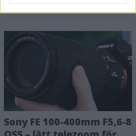
Sony FE 100-400mm F5,6-8
OSS – lätt telezoom för