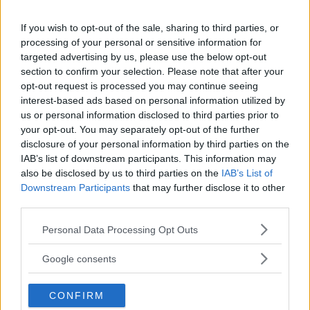
fotodagar till Göteborg,
Lund & Stockholm
If you wish to opt-out of the sale, sharing to third parties, or
processing of your personal or sensitive information for
targeted advertising by us, please use the below opt-out
Sony FE 100-400mm F5,6-8
section to confirm your selection. Please note that after your
opt-out request is processed you may continue seeing
OSS – lätt telezoom för
interest-based ads based on personal information utilized by
fågel, sport & natur
us or personal information disclosed to third parties prior to
your opt-out. You may separately opt-out of the further
disclosure of your personal information by third parties on the
Anna W Thorbjörnsson –
IAB’s list of downstream participants. This information may
also be disclosed by us to third parties on the
IAB’s List of
naket med integritet
Downstream Participants
that may further disclose it to other
third parties.
Please note that this website/app uses one or more Google
Personal Data Processing Opt Outs
services and may gather and store information including but
Sony RX10 V – ny
not limited to your visit or usage behaviour. You may click to
Google consents
superzoom med 24–
grant or deny consent to Google and its third-party tags to
600mm & AI-autofokus
use your data for below specified purposes in below Google
CONFIRM
consent section.