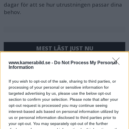
dagar för att se hur utrustningen passar dina
behov.
MEST LÄST JUST NU
DJI Osmo Pocket 4P
www.kamerabild.se -
Do Not Process My Personal
Information
släppt – får 10-bitars D-
Log 2 & 3x optisk zoom
If you wish to opt-out of the sale, sharing to third parties, or
processing of your personal or sensitive information for
targeted advertising by us, please use the below opt-out
Sony lägger bud på
section to confirm your selection. Please note that after your
Tamron – kan vara värt
opt-out request is processed you may continue seeing
12 miljarder kronor
interest-based ads based on personal information utilized by
us or personal information disclosed to third parties prior to
your opt-out. You may separately opt-out of the further