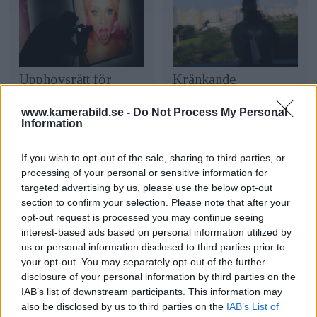
Upphovsrätt för
Kränkande
bilder – 30 vanliga
fotografering – så
www.kamerabild.se -
Do Not Process My Personal
frågor och svar
undviker du att bli en
Information
kriminell fotograf
If you wish to opt-out of the sale, sharing to third parties, or
processing of your personal or sensitive information for
targeted advertising by us, please use the below opt-out
section to confirm your selection. Please note that after your
opt-out request is processed you may continue seeing
interest-based ads based on personal information utilized by
us or personal information disclosed to third parties prior to
DEBATT: Snedvridet
your opt-out. You may separately opt-out of the further
Länsstyrelsens beslut
disclosure of your personal information by third parties on the
om nya fotolagen
IAB’s list of downstream participants. This information may
kan vara slutet för
also be disclosed by us to third parties on the
IAB’s List of
drönarfotografering