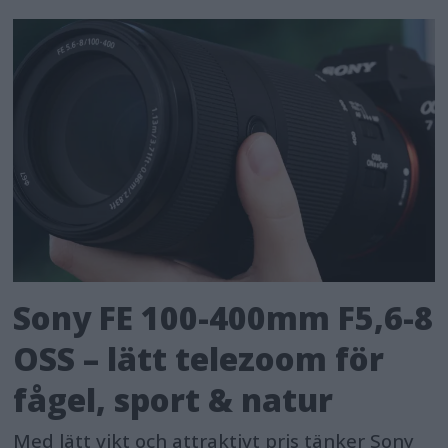
Sony FE 100-400mm F5,6-8
OSS – lätt telezoom för
fågel, sport & natur
Med lätt vikt och attraktivt pris tänker Sony