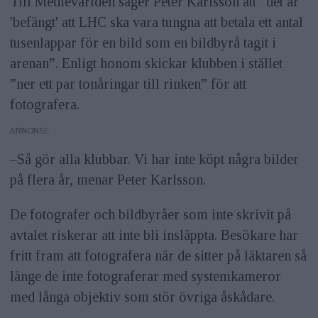
Till Medievärlden säger Peter Karlsson att ”det är
'befängt' att LHC ska vara tungna att betala ett antal
tusenlappar för en bild som en bildbyrå tagit i
arenan”. Enligt honom skickar klubben i stället
”ner ett par tonåringar till rinken” för att
fotografera.
ANNONS
–Så gör alla klubbar. Vi har inte köpt några bilder
på flera år, menar Peter Karlsson.
De fotografer och bildbyråer som inte skrivit på
avtalet riskerar att inte bli insläppta. Besökare har
fritt fram att fotografera när de sitter på läktaren så
länge de inte fotograferar med systemkameror
med långa objektiv som stör övriga åskådare.