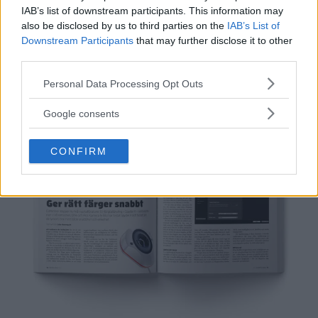
IAB’s list of downstream participants. This information may
also be disclosed by us to third parties on the
IAB’s List of
Downstream Participants
that may further disclose it to other
third parties.
Please note that this website/app uses one or more Google
Personal Data Processing Opt Outs
services and may gather and store information including but
not limited to your visit or usage behaviour. You may click to
Google consents
grant or deny consent to Google and its third-party tags to
use your data for below specified purposes in below Google
CONFIRM
consent section.