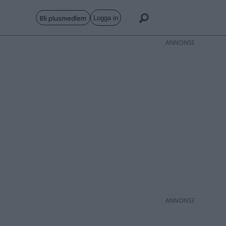
Bli plusmedlem
Logga in
ANNONS
ANNONS