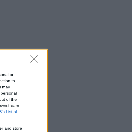
sonal or
ection to
ou may
 personal
out of the
 downstream
B’s List of
er and store