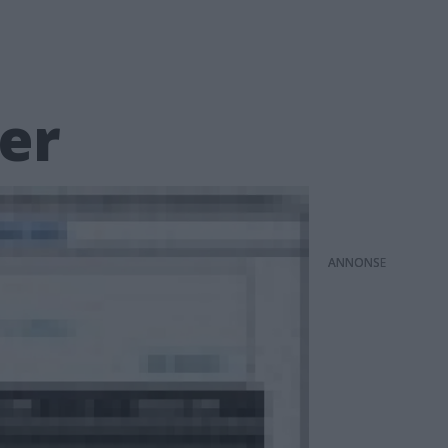
er
ANNONS