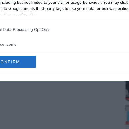
including but not limited to your visit or usage behaviour. You may click 
 du besöka prisets museum på nätet. Joe Rosenthal, Jac
 to Google and its third-party tags to use your data for below specifi
ogle consent section.
l Data Processing Opt Outs
consents
CONFIRM