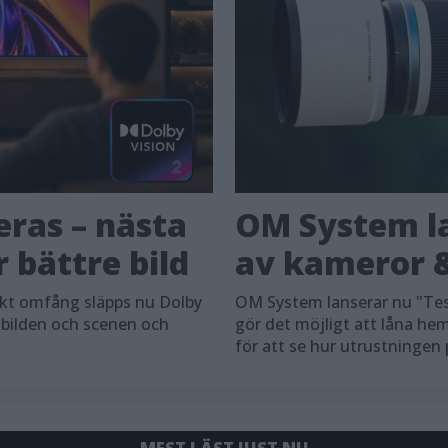
eras – nästa
OM System la
 bättre bild
av kameror &
skt omfång släpps nu Dolby
OM System lanserar nu "Tes
 bilden och scenen och
gör det möjligt att låna h
för att se hur utrustningen