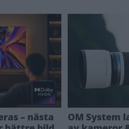
eras – nästa
OM System la
 bättre bild
av kameror &