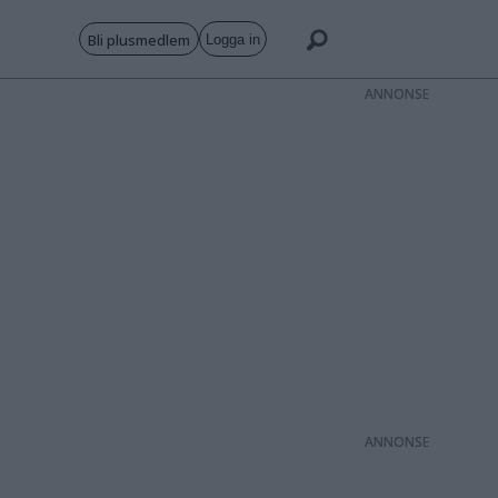
Bli plusmedlem
Logga in
ANNONS
ANNONS