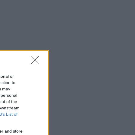
sonal or
ection to
ou may
 personal
out of the
 downstream
B’s List of
er and store