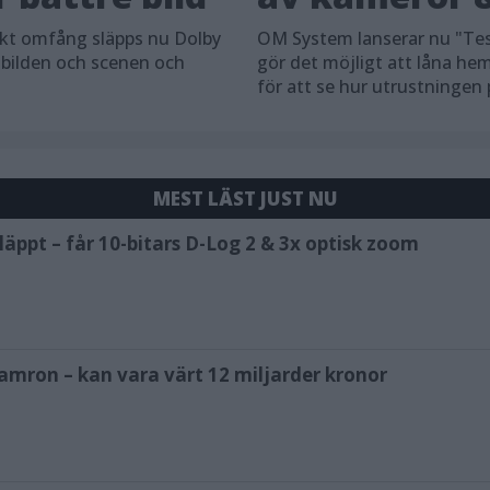
skt omfång släpps nu Dolby
OM System lanserar nu "Tes
 bilden och scenen och
gör det möjligt att låna h
för att se hur utrustningen
MEST LÄST JUST NU
äppt – får 10-bitars D-Log 2 & 3x optisk zoom
amron – kan vara värt 12 miljarder kronor