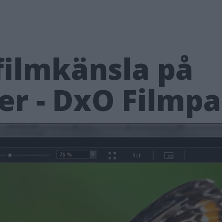
 filmkänsla på
der - DxO Filmp