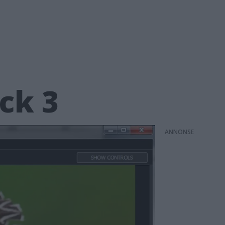
ack 3
ANNONS