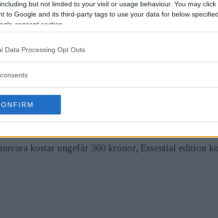
gare versioner av Filmpack är bland annat att man lagt t
including but not limited to your visit or usage behaviour. You may click 
 to Google and its third-party tags to use your data for below specifi
ven utökat möjligheterna till att justera profilerna ge
ogle consent section.
Det går också att kombinera färgtonerna från en film o
l Data Processing Opt Outs
gen som ett separat program eller som ett plug-in till
consents
CONFIRM
xO's
hemsida
.
amvara kostar ungefär 360 kronor, Essential edition k