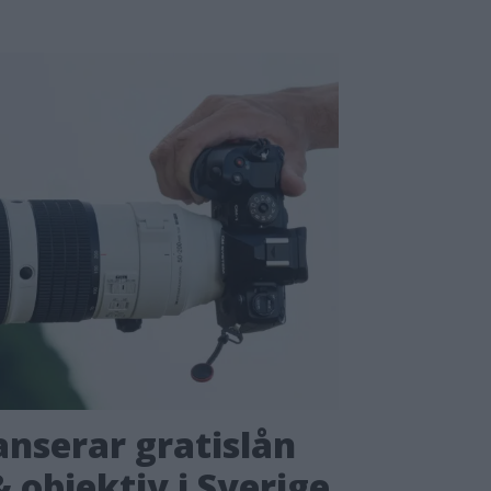
nserar gratislån
 objektiv i Sverige