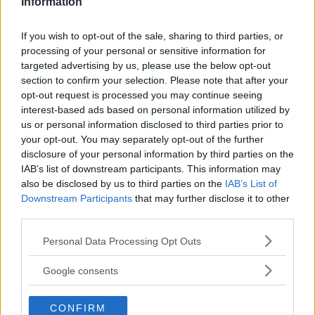
dagar för att se hur utrustningen passar dina
Information
behov.
If you wish to opt-out of the sale, sharing to third parties, or
processing of your personal or sensitive information for
targeted advertising by us, please use the below opt-out
section to confirm your selection. Please note that after your
opt-out request is processed you may continue seeing
MEST LÄST JUST NU
interest-based ads based on personal information utilized by
us or personal information disclosed to third parties prior to
DJI Osmo Pocket 4P
your opt-out. You may separately opt-out of the further
disclosure of your personal information by third parties on the
släppt – får 10-bitars D-
IAB’s list of downstream participants. This information may
Log 2 & 3x optisk zoom
also be disclosed by us to third parties on the
IAB’s List of
Downstream Participants
that may further disclose it to other
third parties.
Sony lägger bud på
Please note that this website/app uses one or more Google
Personal Data Processing Opt Outs
Tamron – kan vara värt
services and may gather and store information including but
12 miljarder kronor
not limited to your visit or usage behaviour. You may click to
Google consents
grant or deny consent to Google and its third-party tags to
use your data for below specified purposes in below Google
CONFIRM
consent section.