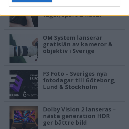
Sony FE 100-400mm F5,6-8
OSS – lätt telezoom för
fågel, sport & natur
OM System lanserar
gratislån av kameror &
objektiv i Sverige
F3 Foto – Sveriges nya
fotodagar till Göteborg,
Lund & Stockholm
Dolby Vision 2 lanseras –
nästa generation HDR
ger bättre bild