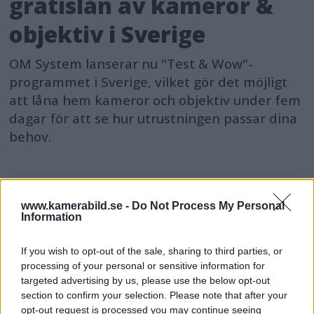
gratislån av kameror &
objektiv i Sverige
OM System lanserar nu "Test & Wow"-
programmet i Sverige, vilket gör det möjligt
att låna hem kameror och objektiv under fem
dagar för att se hur utrustningen passar dina
behov.
www.kamerabild.se -
Do Not Process My Personal
Information
MEST LÄST JUST NU
If you wish to opt-out of the sale, sharing to third parties, or
DJI Osmo Pocket 4P
processing of your personal or sensitive information for
släppt – får 10-bitars D-
targeted advertising by us, please use the below opt-out
Log 2 & 3x optisk zoom
section to confirm your selection. Please note that after your
opt-out request is processed you may continue seeing