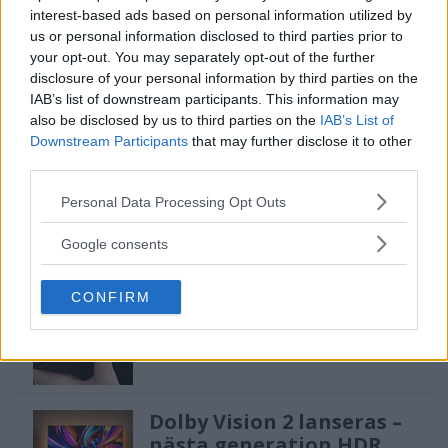
interest-based ads based on personal information utilized by
us or personal information disclosed to third parties prior to
Sony lägger bud på
your opt-out. You may separately opt-out of the further
Tamron – kan vara värt
disclosure of your personal information by third parties on the
12 miljarder kronor
IAB’s list of downstream participants. This information may
also be disclosed by us to third parties on the
IAB’s List of
Downstream Participants
that may further disclose it to other
third parties.
OM System lanserar
gratislån av kameror &
Please note that this website/app uses one or more Google
Personal Data Processing Opt Outs
objektiv i Sverige
services and may gather and store information including but
not limited to your visit or usage behaviour. You may click to
Google consents
grant or deny consent to Google and its third-party tags to
use your data for below specified purposes in below Google
Sony FE 100-400mm F5,6-8
CONFIRM
consent section.
OSS – lätt telezoom för
fågel, sport & natur
Dolby Vision 2 lanseras –
nästa generation HDR