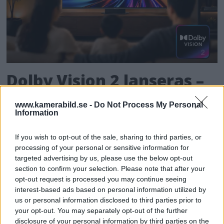
Dolby Vision 2 lanseras –
nästa generation HDR ger
www.kamerabild.se -
Do Not Process My Personal
Information
bättre bild
If you wish to opt-out of the sale, sharing to third parties, or
För de som älskar både film och dynamiskt
processing of your personal or sensitive information for
omfång släpps nu Dolby Vision 2, en ny
targeted advertising by us, please use the below opt-out
bildmotor som analyserar bilden och scenen
section to confirm your selection. Please note that after your
och förbättrar den för tittaren.
opt-out request is processed you may continue seeing
interest-based ads based on personal information utilized by
us or personal information disclosed to third parties prior to
your opt-out. You may separately opt-out of the further
disclosure of your personal information by third parties on the