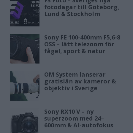
F3 Foto – Sveriges nya
fotodagar till Göteborg,
Lund & Stockholm
Sony FE 100-400mm F5,6-8
OSS – lätt telezoom för
fågel, sport & natur
OM System lanserar
gratislån av kameror &
objektiv i Sverige
Sony RX10 V – ny
superzoom med 24–
600mm & AI-autofokus