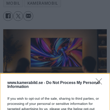
MOBIL
KAMERAMOBIL
www.kamerabild.se -
Do Not Process My Personal
Information
If you wish to opt-out of the sale, sharing to third parties, or
Dolby Vision 2 lanseras –
processing of your personal or sensitive information for
targeted advertising by us, please use the below opt-out