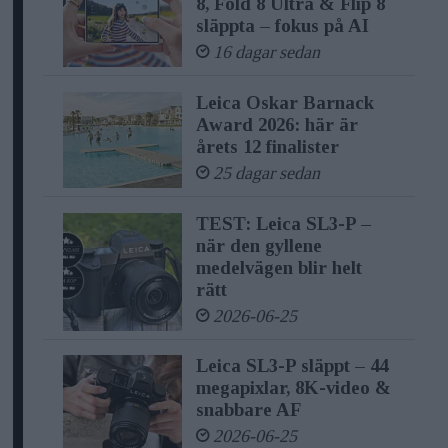
8, Fold 8 Ultra & Flip 8
släppta – fokus på AI
16 dagar sedan
Leica Oskar Barnack
Award 2026: här är
årets 12 finalister
25 dagar sedan
TEST: Leica SL3-P –
när den gyllene
medelvägen blir helt
rätt
2026-06-25
Leica SL3-P släppt – 44
megapixlar, 8K-video &
snabbare AF
2026-06-25