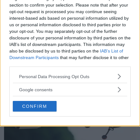
nästa generation HDR ger
section to confirm your selection. Please note that after your
opt-out request is processed you may continue seeing
bättre bild
interest-based ads based on personal information utilized by
us or personal information disclosed to third parties prior to
För de som älskar både film och dynamiskt
your opt-out. You may separately opt-out of the further
omfång släpps nu Dolby Vision 2, en ny
disclosure of your personal information by third parties on the
bildmotor som analyserar bilden och scenen
IAB’s list of downstream participants. This information may
also be disclosed by us to third parties on the
IAB’s List of
och förbättrar den för tittaren.
Downstream Participants
that may further disclose it to other
third parties.
Please note that this website/app uses one or more Google
Personal Data Processing Opt Outs
services and may gather and store information including but
not limited to your visit or usage behaviour. You may click to
Google consents
grant or deny consent to Google and its third-party tags to
use your data for below specified purposes in below Google
CONFIRM
consent section.