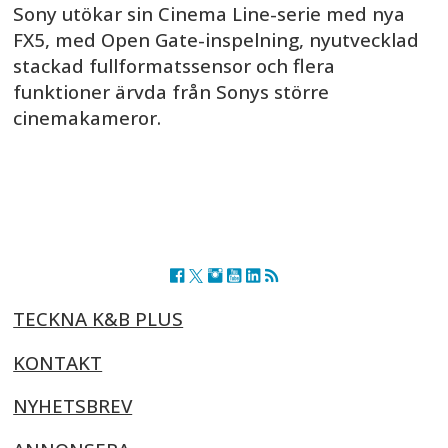
Sony utökar sin Cinema Line-serie med nya
FX5, med Open Gate-inspelning, nyutvecklad
stackad fullformatssensor och flera
funktioner ärvda från Sonys större
cinemakameror.
TECKNA K&B PLUS
KONTAKT
NYHETSBREV