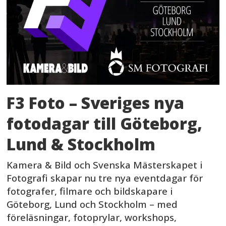
F3 Foto – Sveriges nya
fotodagar till Göteborg,
Lund & Stockholm
Kamera & Bild och Svenska Mästerskapet i
Fotografi skapar nu tre nya eventdagar för
fotografer, filmare och bildskapare i
Göteborg, Lund och Stockholm – med
föreläsningar, fotoprylar, workshops,