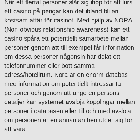
När ett flertal personer slår sig ihop för att lura
ett casino på pengar kan det ibland bli en
kostsam affär för casinot. Med hjälp av NORA
(Non-obvious relationship awareness) kan ett
casino spåra ett potentiellt samarbete mellan
personer genom att till exempel får information
om dessa personer någonsin har delat ett
telefonnummer eller bott samma
adress/hotellrum. Nora är en enorm databas
med information om potentiellt intressanta
personer och genom att ange en persons
detaljer kan systemet avslöja kopplingar mellan
personer i databasen eller till och med avslöja
om personen är en annan än hen utger sig för
att vara.