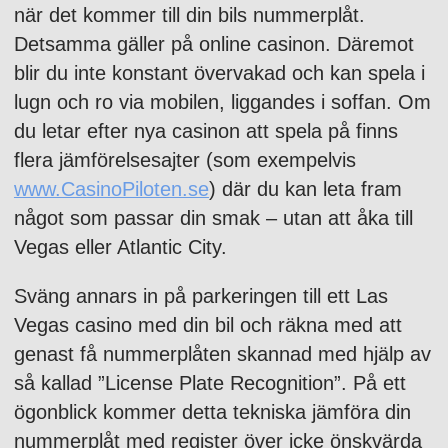
när det kommer till din bils nummerplåt.
Detsamma gäller på online casinon. Däremot
blir du inte konstant övervakad och kan spela i
lugn och ro via mobilen, liggandes i soffan. Om
du letar efter nya casinon att spela på finns
flera jämförelsesajter (som exempelvis
www.CasinoPiloten.se
) där du kan leta fram
något som passar din smak – utan att åka till
Vegas eller Atlantic City.
Sväng annars in på parkeringen till ett Las
Vegas casino med din bil och räkna med att
genast få nummerplåten skannad med hjälp av
så kallad ”License Plate Recognition”. På ett
ögonblick kommer detta tekniska jämföra din
nummerplåt med register över icke önskvärda