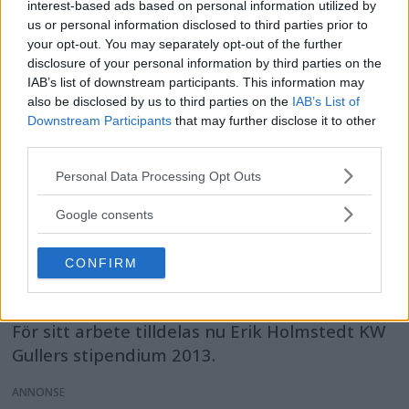
interest-based ads based on personal information utilized by
us or personal information disclosed to third parties prior to
your opt-out. You may separately opt-out of the further
disclosure of your personal information by third parties on the
IAB’s list of downstream participants. This information may
Erik Holmstedt belönas
also be disclosed by us to third parties on the
IAB’s List of
Downstream Participants
that may further disclose it to other
för sina bilder av
third parties.
Malmberget
Please note that this website/app uses one or more Google
Personal Data Processing Opt Outs
services and may gather and store information including but
Fotografen Erik Holmstedt har under många
not limited to your visit or usage behaviour. You may click to
Google consents
grant or deny consent to Google and its third-party tags to
år dokumenterat Malmbergets förändringar.
use your data for below specified purposes in below Google
Med sin kamera har han följt rivningar och
CONFIRM
consent section.
omflyttningar som befolkningen fått
acceptera som en följd av gruvverksamheten.
För sitt arbete tilldelas nu Erik Holmstedt KW
Gullers stipendium 2013.
ANNONS