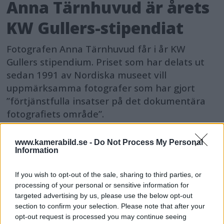
Anna Tärnhuvud är årets
KW Gullers-stipendiat
Fotografen Anna Tärnhuvud får i år KW
Gullers stipendium. Priset som har delats ut
sedan 1991 av Nordiska museet vill
uppmärksamma fotografer som har gjort
”förtjänstfulla insatser på det dokumentära
fotografiets område”.
www.kamerabild.se -
Do Not Process My Personal
Information
If you wish to opt-out of the sale, sharing to third parties, or
processing of your personal or sensitive information for
targeted advertising by us, please use the below opt-out
section to confirm your selection. Please note that after your
opt-out request is processed you may continue seeing