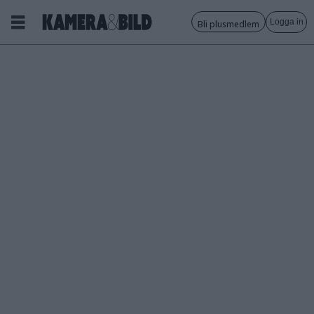
Logga in
Bli plusmedlem
Tagg:
kw
gullers
stipendium