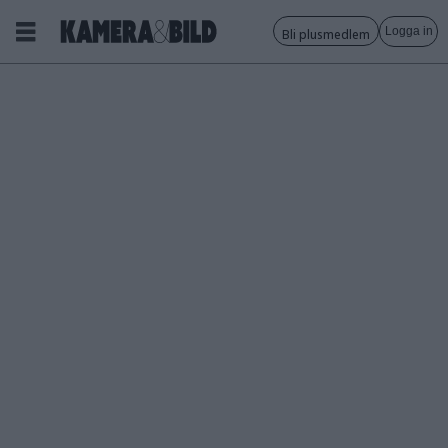
Logga in
Bli plusmedlem
Tagg:
väder