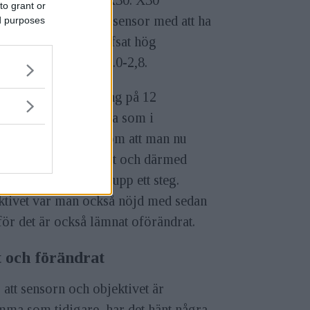
to grant or
enserar sin mindre sensor med att ha
ed purposes
zoomobjektiv med hyfsat hög
tyrka, 28-112mm f/2.0-2,8.
orn har en upplösning på 12
pixlar och är samma som i
gångaren X20 förutom att man nu
at bort lågpassfiltret och därmed
 skärpan ha hoppat upp ett steg.
ktivet var man också nöjd med sedan
ör det är också lämnat oförändrat.
t och förändrat
 att sensorn och objektivet är
mma som tidigare, har det hänt några