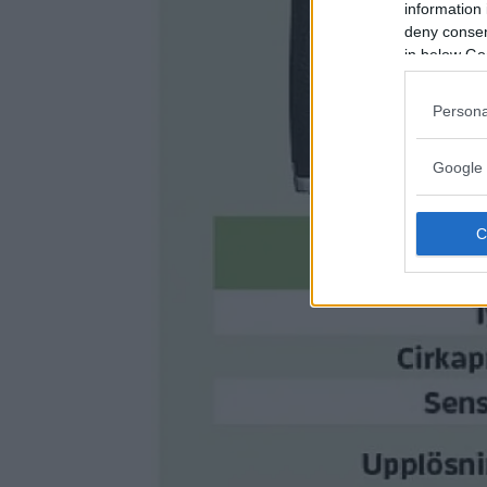
information 
deny consent
in below Go
Persona
Google 