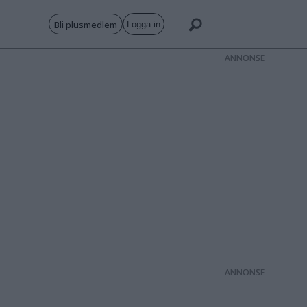
Bli plusmedlem
Logga in
ANNONS
ANNONS