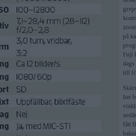
greje
kontr
zoom
på k
progr
Fuji 
dags 
till 
Skär
har b
vinkl
nedåt
fått 
baksi