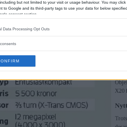
including but not limited to your visit or usage behaviour. You may click 
komp
 to Google and its third-party tags to use your data for below specifi
ogle consent section.
ett 
ljuss
l Data Processing Opt Outs
Sens
consents
mega
före
CONFIRM
plock
borde
Obje
X20 f
Nyt
Trots
desa