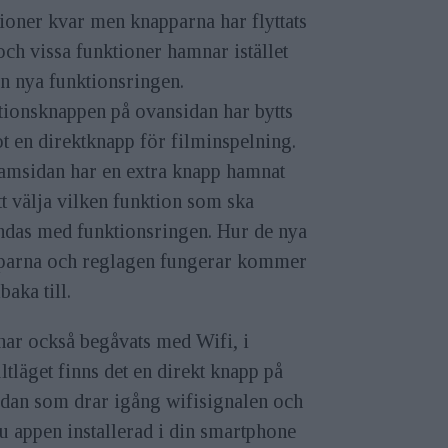
ioner kvar men knapparna har flyttats
och vissa funktioner hamnar istället
n nya funktionsringen.
tionsknappen på ovansidan har bytts
t en direktknapp för filminspelning.
ramsidan har en extra knapp hamnat
tt välja vilken funktion som ska
ndas med funktionsringen. Hur de nya
parna och reglagen fungerar kommer
lbaka till.
har också begåvats med Wifi, i
ltläget finns det en direkt knapp på
idan som drar igång wifisignalen och
u appen installerad i din smartphone