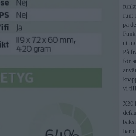
funkt
runt 
på de
Funk
ut mo
På f
för a
anvä
knap
vi til
X30 
defau
baks
har d