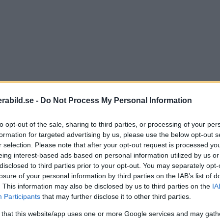
abild.se -
Do Not Process My Personal Information
to opt-out of the sale, sharing to third parties, or processing of your per
formation for targeted advertising by us, please use the below opt-out s
r selection. Please note that after your opt-out request is processed y
eing interest-based ads based on personal information utilized by us or
Fujif
disclosed to third parties prior to your opt-out. You may separately opt-
komp
losure of your personal information by third parties on the IAB’s list of
. This information may also be disclosed by us to third parties on the
IA
nuva
Participants
that may further disclose it to other third parties.
X30, 
 that this website/app uses one or more Google services and may gath
och e