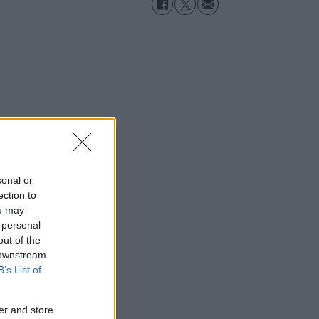
sonal or
ection to
ou may
 personal
out of the
 downstream
B’s List of
er and store