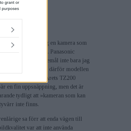
to grant or
ed purposes
ill alltid ha med mig en kamera som
llt. Och som är liten. Panasonic
od att det är ett önskemål inte bara jag
änkas ha och släppte därför modellen
0 för två år sedan. Årets TZ200
är en fin uppsnäppning, men det är
arande tydligt att »kameran som kan
 tyvärr inte finns.
enlärige sa förr att enda vägen till
ildkvalitet var att inte använda