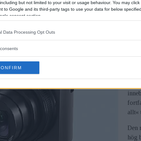
including but not limited to your visit or usage behaviour. You may click 
 to Google and its third-party tags to use your data for below specifi
ogle consent section.
l Data Processing Opt Outs
Jag v
consents
kan a
först
CONFIRM
kan t
TZ10
inneb
fortf
allt«
Den r
hög b