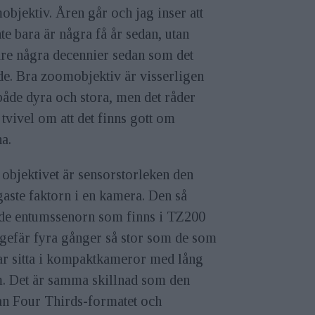
bjektiv. Åren går och jag inser att
nte bara är några få år sedan, utan
are några decennier sedan som det
de. Bra zoomobjektiv är visserligen
både dyra och stora, men det råder
 tvivel om att det finns gott om
a.
 objektivet är sensorstorleken den
gaste faktorn i en kamera. Den så
ade entumssenorn som finns i TZ200
ngefär fyra gånger så stor som de som
ar sitta i kompaktkameror med lång
. Det är samma skillnad som den
an Four Thirds-formatet och