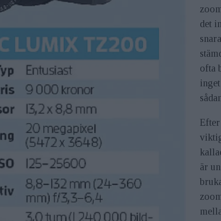
zoomo
det i
snar
stäm
ofta 
inget
sådan
Efter
vikti
kall
är u
bruk
zoom
mell