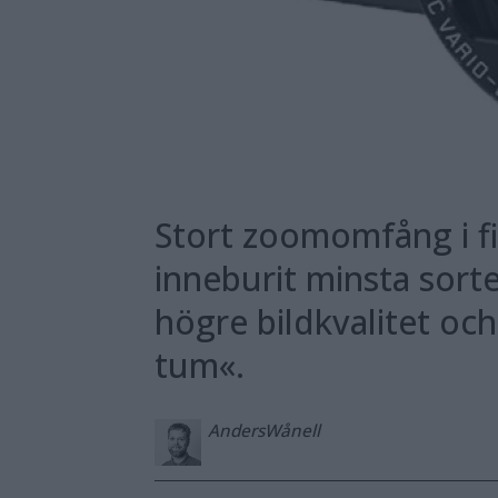
Stort zoomomfång i fic
inneburit minsta sort
högre bild­kvalitet oc
tum«.
Anders
Wånell