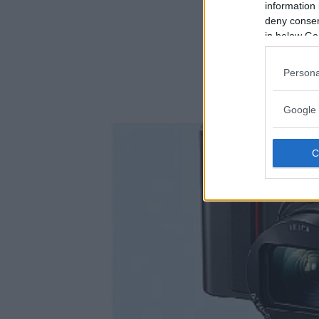
information 
deny consent
in below Go
Persona
Google 