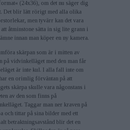
format« (24x36), om det nu säger dig
. Det blir lätt rörigt med alla olika
rstorlekar, men tyvärr kan det vara
 att åtminstone sätta in sig lite grann i
a ämne innan man köper en ny kamera.
ämföra skärpan som är i mitten av
n på vidvinkelläget med den man får
leläget är inte kul. I alla fall inte om
ar en orimlig förväntan på att
ägets skärpa skulle vara någonstans i
ten av den som finns på
inkelläget. Taggar man ner kraven på
a och tittar på sina bilder med ett
lt betraktningsavstånd blir det en