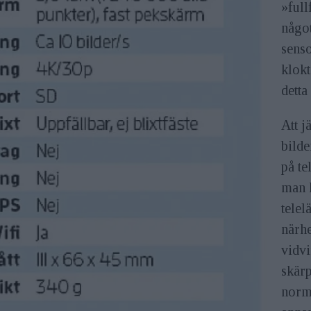
»full
något
senso
klokt
dett
Att j
bilde
på te
man h
telel
närhe
vidv
skärp
norma