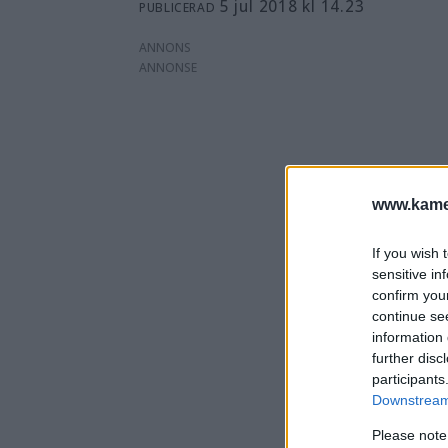
5 jul 2018 kl 14.23
PUBLICERAD
ANNONS
www.kamer
If you wish 
sensitive in
confirm you
continue se
information 
further disc
participants
Downstream 
Please note