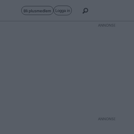
Bli plusmedlem
Logga in
ANNONS
ANNONS