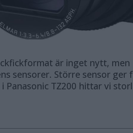
kfickformat är inget nytt, men d
ens sensorer. Större sensor ger 
h i Panasonic TZ200 hittar vi sto