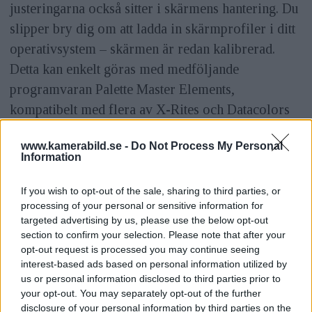
justeringarna också sitter i skärmens hantering. Du
slipper bry dig om att ladda in skärmprofiler i ditt
operativsystem – skärmen är redan kalibrerad.
Detta kan enkelt göras med medföljande
programvaran Palette Master Elements,
kompatibelt med flera av X-Rites och Datacolors
Spyder-kalibratorer.
www.kamerabild.se -
Do Not Process My Personal
Information
If you wish to opt-out of the sale, sharing to third parties, or
processing of your personal or sensitive information for
targeted advertising by us, please use the below opt-out
section to confirm your selection. Please note that after your
opt-out request is processed you may continue seeing
interest-based ads based on personal information utilized by
us or personal information disclosed to third parties prior to
your opt-out. You may separately opt-out of the further
disclosure of your personal information by third parties on the