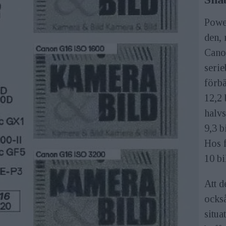
Powe
den, 
Cano
seri
förbä
12,2 
halvs
9,3 b
Hos 
10 bi
Att d
också
situa