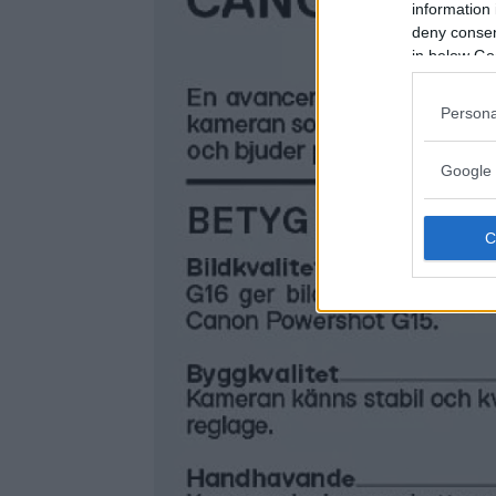
information 
deny consent
in below Go
Persona
Google 