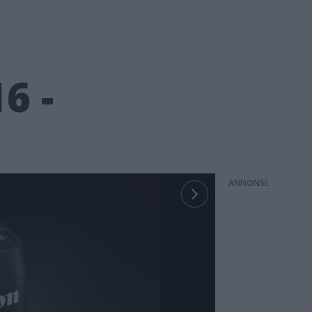
6 -
ANNONS