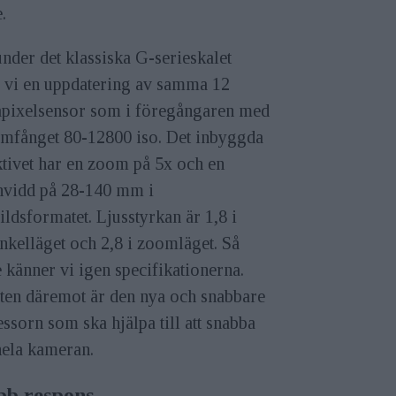
e.
nder det klassiska G-serieskalet
r vi en uppdatering av samma 12
pixelsensor som i föregångaren med
omfånget 80-12800 iso. Det inbyggda
tivet har en zoom på 5x och en
nvidd på 28-140 mm i
ldsformatet. Ljusstyrkan är 1,8 i
nkelläget och 2,8 i zoomläget. Så
 känner vi igen specifikationerna.
ten däremot är den nya och snabbare
ssorn som ska hjälpa till att snabba
hela kameran.
bb respons