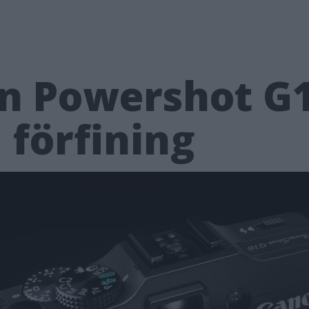
on Powershot G1
 förfining