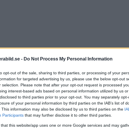
abild.se -
Do Not Process My Personal Information
to opt-out of the sale, sharing to third parties, or processing of your per
formation for targeted advertising by us, please use the below opt-out s
r selection. Please note that after your opt-out request is processed y
eing interest-based ads based on personal information utilized by us or
disclosed to third parties prior to your opt-out. You may separately opt-
Cano
losure of your personal information by third parties on the IAB’s list of
ett t
. This information may also be disclosed by us to third parties on the
IA
Participants
that may further disclose it to other third parties.
har h
 that this website/app uses one or more Google services and may gath
utsee