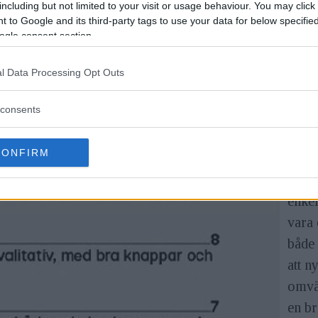
including but not limited to your visit or usage behaviour. You may click 
Före
 to Google and its third-party tags to use your data for below specifi
komb
ogle consent section.
framf
l Data Processing Opt Outs
inbyg
consents
Titt
G16 s
CONFIRM
från 
ont. 
enkel
vara
både 
att n
omväl
en br