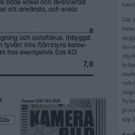
bättr
Där u
hitta
mega
iso-
objek
brän
småbi
vidvi
länge
Nyhe
proce
upp 
Sna