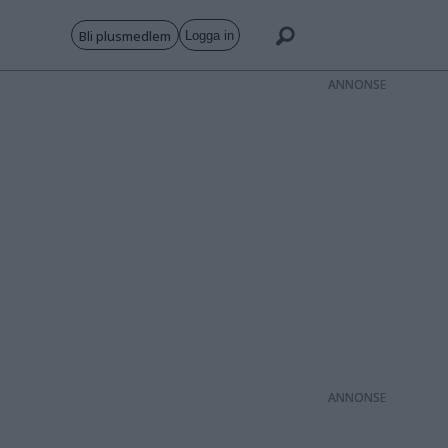
Bli plusmedlem
Logga in
ANNONS
ANNONS