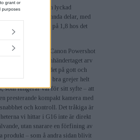
to grant or
gångaren G15
var en lyckad
ed purposes
ination av ovan nämnda delar, med
örallt sin ljusstyrka på 1,8 hos det
gda objektivet.
ar vi närmare på nya Canon Powershot
å hittar vi ett väl omhändertaget arv
föregångarna, men det på gott och
Det goda är att det är bra grejer helt
t, som fungerar väl för sitt syfte – att
 en presterande kompakt kamera med
snabbhet och kontroll. Det tråkiga är
yheterna vi hittar i G16 inte är direkt
vande, utan snarare en förfining av
a produkt – som å andra sidan blivit