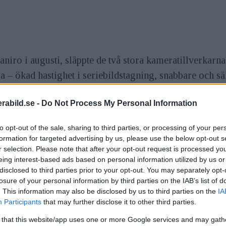
aniro i augusti, släppte de två stora kameratillverkar
a – ökad hastighet i seriebildstagning, snabbare och sä
situationer samt ökad ISO-känslighet, dynamiskt omfång 
abild.se -
Do Not Process My Personal Information
ot varandra i en duell där de sätts på prov? Båda kame
to opt-out of the sale, sharing to third parties, or processing of your per
skillnaderna.
formation for targeted advertising by us, please use the below opt-out s
r selection. Please note that after your opt-out request is processed y
eing interest-based ads based on personal information utilized by us or
disclosed to third parties prior to your opt-out. You may separately opt-
losure of your personal information by third parties on the IAB’s list of
a egenskaper. Canon har länge haft sitt vinnande snur
. This information may also be disclosed by us to third parties on the
IA
Participants
that may further disclose it to other third parties.
ing av inställningar. Däremot har det fått en konkurre
.
 that this website/app uses one or more Google services and may gath