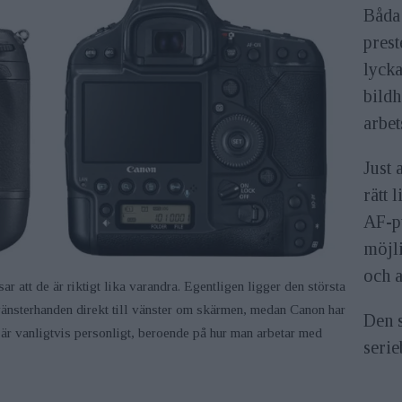
Båda
prest
lycka
bildh
arbet
Just 
rätt 
AF-pu
möjli
och a
r att de är riktigt lika varandra. Egentligen ligger den största
 vänsterhanden direkt till vänster om skärmen, medan Canon har
Den s
r vanligtvis personligt, beroende på hur man arbetar med
seri