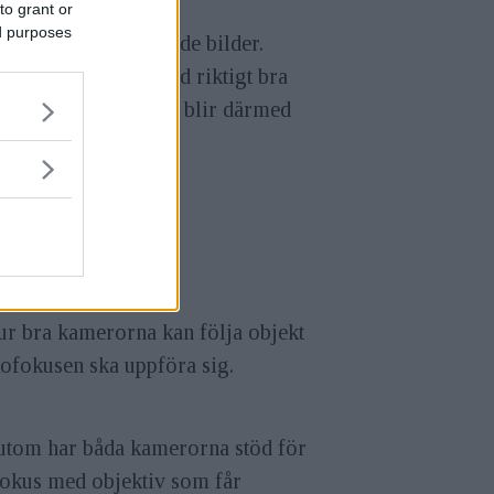
to grant or
ed purposes
d liggande och stående bilder.
Nikon lite före med riktigt bra
 känns något små och blir därmed
ur bra kamerorna kan följa objekt
ofokusen ska uppföra sig.
utom har båda kamerorna stöd för
fokus med objektiv som får