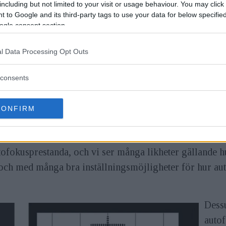
including but not limited to your visit or usage behaviour. You may click 
 to Google and its third-party tags to use your data for below specifi
rdigt, de ligger bra i handen både för fotografering vi
ogle consent section.
kså mycket bra hos de båda kamerorna, men här ligger 
 avvägd knappstorlek. Vissa knappar hos 1D X Mark II
l Data Processing Opt Outs
situationer med exempelvis handskar.
consents
nna punkt, men det blir en svag vinst för Nikon D5.
CONFIRM
ofokusprestanda, och vi ser många likheter gällande h
och med många bra inställningsmöjligheter för hur aut
Dess
auto