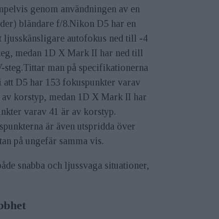
mpelvis genom användningen av en
der) bländare f/8.Nikon D5 har en
 ljusskänsligare autofokus ned till -4
eg, medan 1D X Mark II har ned till
-steg.Tittar man på specifikationerna
i att D5 har 153 fokuspunkter varav
r av korstyp, medan 1D X Mark II har
nkter varav 41 är av korstyp.
spunkterna är även utspridda över
tan på ungefär samma vis.
både snabba och ljussvaga situationer,
bbhet