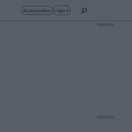
Bli plusmedlem
Logga in
ANNONS
ANNONS