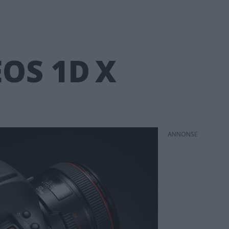
EOS 1D X
ANNONS