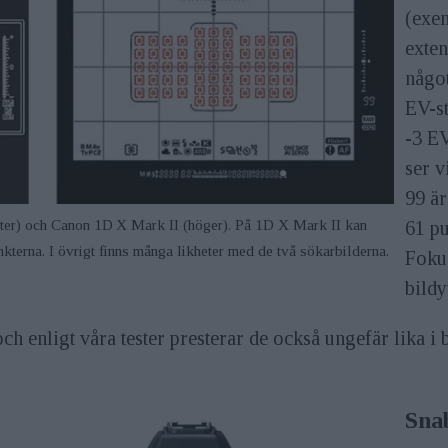
(exe
exten
något
EV-st
-3 EV
ser v
99 ä
ter) och Canon 1D X Mark II (höger). På 1D X Mark II kan
61 pu
nkterna. I övrigt finns många likheter med de två sökarbilderna.
Foku
bildy
h enligt våra tester presterar de också ungefär lika i 
Sna