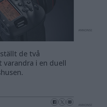
ANNONS
tällt de två
varandra i en duell
fshusen.
ANNONS