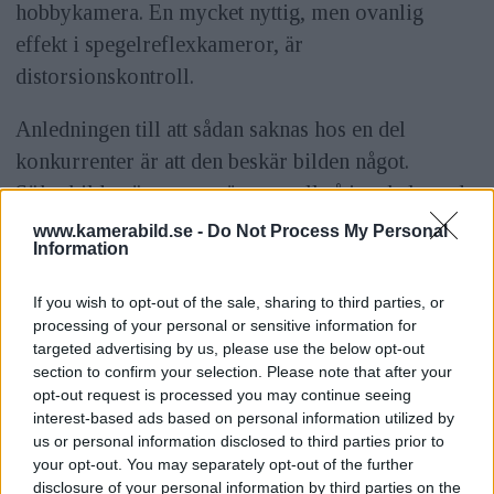
hobbykamera. En mycket nyttig, men ovanlig
effekt i spegelreflexkameror, är
distorsionskontroll.
Anledningen till att sådan saknas hos en del
konkurrenter är att den beskär bilden något.
Sökarbilden överrensstämmer alltså inte helt med
den slutliga bilden. För den som vill ha lite mer
www.kamerabild.se -
Do Not Process My Personal
Information
kontroll går det att göra korrigeringen i efterhand.
Då går det också att skapa fisheye-effekt, färga
If you wish to opt-out of the sale, sharing to third parties, or
bilderna, justera perspektivet, lägga på en
processing of your personal or sensitive information for
targeted advertising by us, please use the below opt-out
miniatyr-effekt med mera. Vissa funktioner är
section to confirm your selection. Please note that after your
nyttiga och andra mest bara lite kul.
opt-out request is processed you may continue seeing
interest-based ads based on personal information utilized by
Eftersom kameran innehåller så otroligt många
us or personal information disclosed to third parties prior to
your opt-out. You may separately opt-out of the further
funktioner och inställningsmöjligheter
disclosure of your personal information by third parties on the