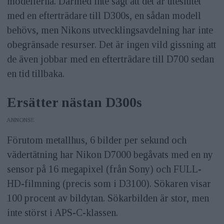
modellerna. Därmed inte sagt att det är uteslutet
med en efterträdare till D300s, en sådan modell
behövs, men Nikons utvecklingsavdelning har inte
obegränsade resurser. Det är ingen vild gissning att
de även jobbar med en efterträdare till D700 sedan
en tid tillbaka.
Ersätter nästan D300s
ANNONS
Förutom metallhus, 6 bilder per sekund och
vädertätning har Nikon D7000 begåvats med en ny
sensor på 16 megapixel (från Sony) och FULL-
HD-filmning (precis som i D3100). Sökaren visar
100 procent av bildytan. Sökarbilden är stor, men
inte störst i APS-C-klassen.