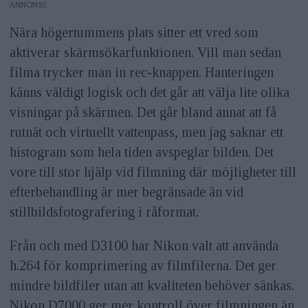
ANNONS
Nära högertummens plats sitter ett vred som
aktiverar skärmsökarfunktionen. Vill man sedan
filma trycker man in rec-knappen. Hanteringen
känns väldigt logisk och det går att välja lite olika
visningar på skärmen. Det går bland annat att få
rutnät och virtuellt vattenpass, men jag saknar ett
histogram som hela tiden avspeglar bilden. Det
vore till stor hjälp vid filmning där möjligheter till
efterbehandling är mer begränsade än vid
stillbildsfotografering i råformat.
Från och med D3100 har Nikon valt att använda
h.264 för komprimering av filmfilerna. Det ger
mindre bildfiler utan att kvaliteten behöver sänkas.
Nikon D7000 ger mer kontroll över filmningen än