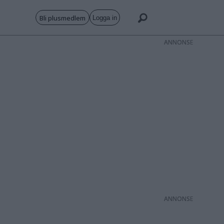
Bli plusmedlem
Logga in
ANNONS
ANNONS