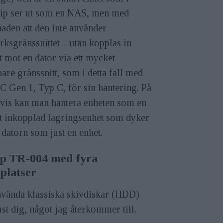
cip ser ut som en NAS, men med
naden att den inte använder
rksgränssnittet – utan kopplas in
t mot en dator via ett mycket
are gränssnitt, som i detta fall med
 Gen 1, Typ C, för sin hantering. På
 vis kan man hantera enheten som en
lt inkopplad lagringsenhet som dyker
 datorn som just en enhet.
p TR-004 med fyra
platser
använda klassiska skivdiskar (HDD)
st dig, något jag återkommer till.