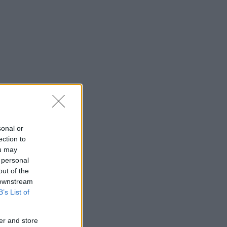
sonal or
ection to
ou may
 personal
out of the
 downstream
B’s List of
er and store