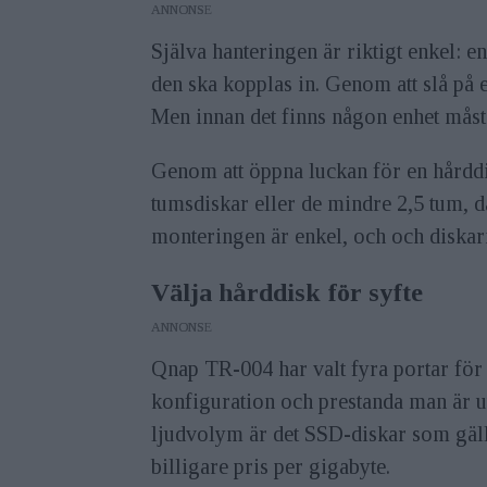
ANNONS
Själva hanteringen är riktigt enkel: e
den ska kopplas in. Genom att slå på
Men innan det finns någon enhet måst
Genom att öppna luckan för en hårddis
tumsdiskar eller de mindre 2,5 tum, dä
monteringen är enkel, och och diskarna
Välja hårddisk för syfte
ANNONS
Qnap TR-004 har valt fyra portar för
konfiguration och prestanda man är ut
ljudvolym är det SSD-diskar som gälle
billigare pris per gigabyte.