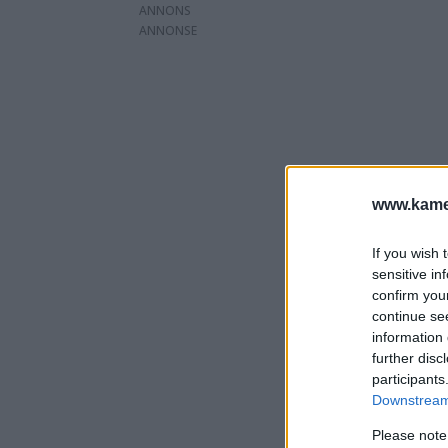
ANNONS
www.kamer
If you wish 
sensitive in
confirm you
continue se
information 
further disc
participants
Downstream 
Please note