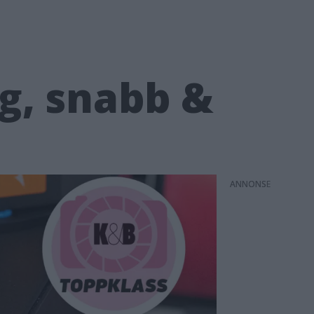
ig, snabb &
ANNONS