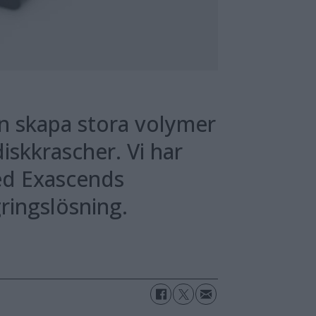
an skapa stora volymer
iskkrascher. Vi har
ed Exascends
ringslösning.