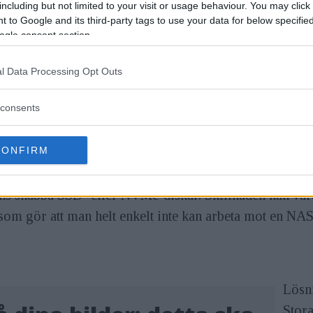
including but not limited to your visit or usage behaviour. You may click 
 to Google and its third-party tags to use your data for below specifi
ogle consent section.
l Data Processing Opt Outs
sningar för lagring av stora filer, både för de som k
lösningen är en NAS (Network Attached Storage) en br
consents
 via flera olika anslutningar och enheter. Lösningen är
sina filer utanför sitt eget nätverk.
CONFIRM
löser den däremot inte problemet med snabb åtkomst, 
ens snabba SSD- eller NVMe-diskar. Skillnaden kan var
 som gör att man helt enkelt inte kan arbeta mot en NA
Lösn
Stora