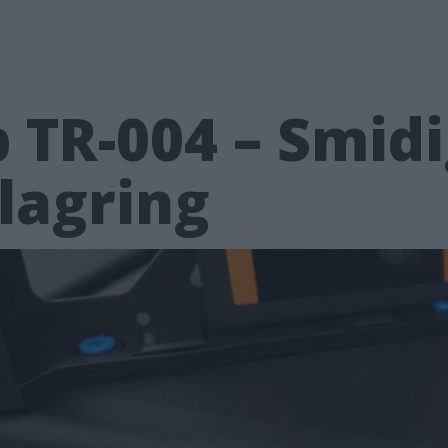
 TR-004 – Smid
lagring