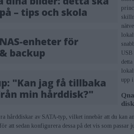
 dina bilder: detta ska
prin
på – tips och skola
skill
nätve
lokal
 NAS-enheter för
snabb
 & backup
USB C
detta
loka
upp i
p: "Kan jag få tillbaka
från min hårddisk?"
Qna
disk
ra hårddiskar av SATA-typ, vilket innebär att du kan 
ör att sedan konfigurera dessa på det vis som passar ju