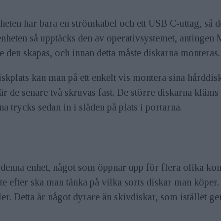
nheten har bara en strömkabel och ett USB C-uttag, så de
 enheten så upptäcks den av operativsystemet, anting
e den skapas, och innan detta måste diskarna monteras.
kplats kan man på ett enkelt vis montera sina hårddisk
r de senare två skruvas fast. De större diskarna kläms f
 trycks sedan in i släden på plats i portarna.
 denna enhet, något som öppnar upp för flera olika kon
e efter ska man tänka på vilka sorts diskar man köper.
r. Detta är något dyrare än skivdiskar, som istället ger