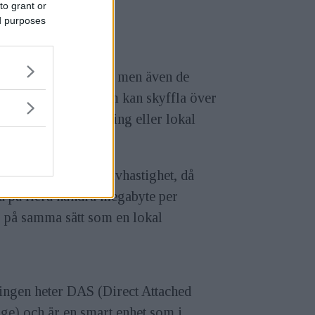
to grant or
ed purposes
räver snabb hantering men även de
a lösning för de som kan skyffla över
 perfekt för arkivering eller lokal
eller läs- och skrivhastighet, då
a på flera hundra megabyte per
S på samma sätt som en lokal
ingen heter DAS (Direct Attached
ge) och är en smart enhet som i