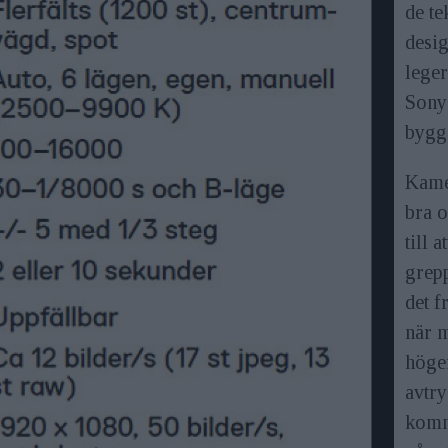
de te
desig
leger
Sony 
bygge
Kame
bra o
till 
grepp
det f
när 
höge
avtry
komm