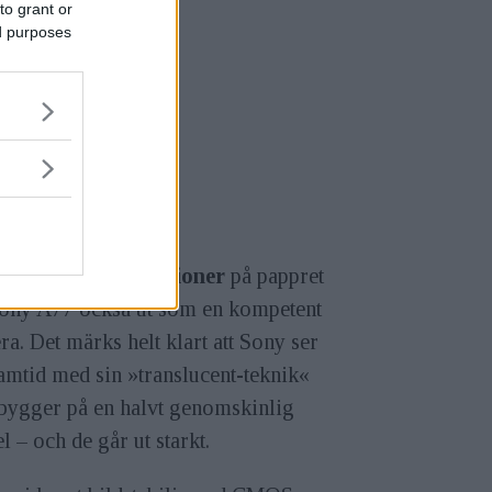
to grant or
ed purposes
tom fina specifikationer
på pappret
Sony A77 också ut som en kompetent
a. Det märks helt klart att Sony ser
amtid med sin »translucent-teknik«
bygger på en halvt genomskinlig
l – och de går ut starkt.