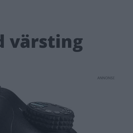
d värsting
ANNONS