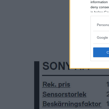
information 
deny consent
in below Go
Persona
Google 