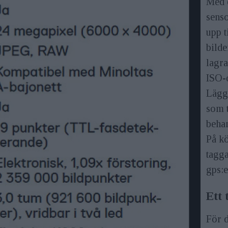
Med 
senso
upp t
bilde
lagra
ISO-o
Lägg 
som t
behan
På kö
tagg
gps:e
Ett 
För d