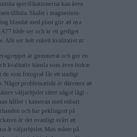
kniska specifikationerna kan även
nen tilltala. Skalet i magnesium-
ing blandat med plast gör att nya
A77 både ser och är ett gediget
. Allt ser helt enkelt kvalitativt ut.
ragreppet är gummerat och ger en
ch kvalitativ känsla som även bidrar
att du som fotograf får ett stadigt
. Något problematiskt är däremot att
rämre väljarhjulet sitter något lågt –
man håller i kameran med enbart
rhanden och har pekfingret på
ckaren är det ovanligt svårt att
a åt väljarhjulet. Man måste på