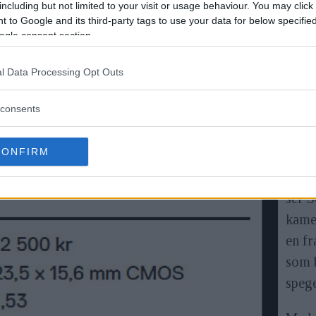
including but not limited to your visit or usage behaviour. You may click 
 to Google and its third-party tags to use your data for below specifi
ogle consent section.
l Data Processing Opt Outs
consents
CONFIRM
Föru
ser 
kamer
en fr
som 
spege