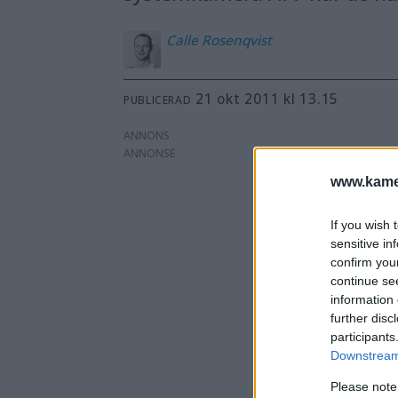
Calle
Rosenqvist
21 okt 2011 kl 13.15
PUBLICERAD
ANNONS
www.kamer
If you wish 
sensitive in
confirm you
continue se
information 
further disc
participants
Downstream 
Please note