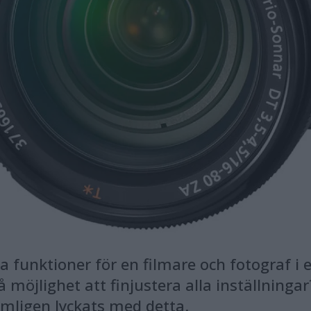
ga funktioner för en filmare och fotograf i
 möjlighet att finjustera alla inställningar
ligen lyckats med detta.