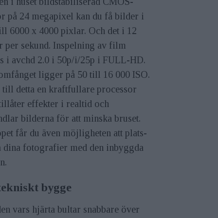
en i huset bildstabiliserad CMOS-
r på 24 megapixel kan du få bilder i
ill 6000 x 4000 pixlar. Och det i 12
r per sekund. Inspelning av film
s i avchd 2.0 i 50p/i/25p i FULL-HD.
mfånget ligger på 50 till 16 000 ISO.
till detta en kraftfullare processor
illåter effekter i realtid och
dlar bilderna för att minska bruset.
pet får du även möjligheten att plats-
a dina fotografier med den inbyggda
n.
tekniskt bygge
en vars hjärta bultar snabbare över