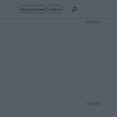
Bli plusmedlem
Logga in
ANNONS
ANNONS