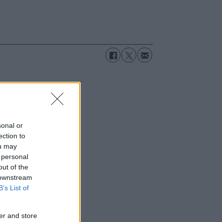
sonal or
ection to
ou may
 personal
out of the
 downstream
B’s List of
er and store