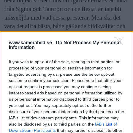
detta objektiv. Det finns billigare alternativ att hitta
från Sigma och Tamron och de flesta lär inte bli
missnöjda med vad dessa presterar. Men ska det
vara det allra bästa, både gällande bildkvalitet och
handhavande, så är det Sonys modell som gäller.
www.kamerabild.se -
Do Not Process My Personal
Information
Läs även
If you wish to opt-out of the sale, sharing to third parties, or
processing of your personal or sensitive information for
targeted advertising by us, please use the below opt-out
section to confirm your selection. Please note that after your
opt-out request is processed you may continue seeing
interest-based ads based on personal information utilized by
Test: Sony A7R III –
Sony A7S III släppt:
us or personal information disclosed to third parties prior to
bra har blivit bättre
your opt-out. You may separately opt-out of the further
Film i 4K/120p &
disclosure of your personal information by third parties on the
16-bitars råformat
IAB’s list of downstream participants. This information may
via HDMI
also be disclosed by us to third parties on the
IAB’s List of
Downstream Participants
that may further disclose it to other