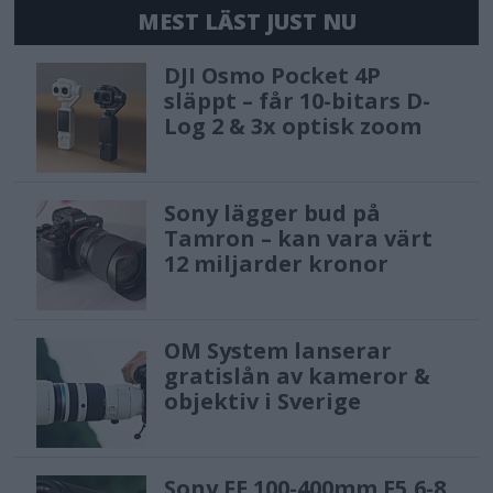
MEST LÄST JUST NU
DJI Osmo Pocket 4P
släppt – får 10-bitars D-
Log 2 & 3x optisk zoom
Sony lägger bud på
Tamron – kan vara värt
12 miljarder kronor
OM System lanserar
gratislån av kameror &
objektiv i Sverige
Sony FE 100-400mm F5,6-8