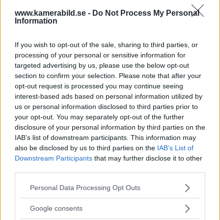
Dolby Vision 2 lanseras –
www.kamerabild.se -
Do Not Process My Personal
nästa generation HDR
Information
ger bättre bild
If you wish to opt-out of the sale, sharing to third parties, or
processing of your personal or sensitive information for
targeted advertising by us, please use the below opt-out
section to confirm your selection. Please note that after your
opt-out request is processed you may continue seeing
interest-based ads based on personal information utilized by
us or personal information disclosed to third parties prior to
your opt-out. You may separately opt-out of the further
disclosure of your personal information by third parties on the
IAB’s list of downstream participants. This information may
also be disclosed by us to third parties on the
IAB’s List of
Downstream Participants
that may further disclose it to other
third parties.
Please note that this website/app uses one or more Google
Personal Data Processing Opt Outs
services and may gather and store information including but
not limited to your visit or usage behaviour. You may click to
Google consents
grant or deny consent to Google and its third-party tags to