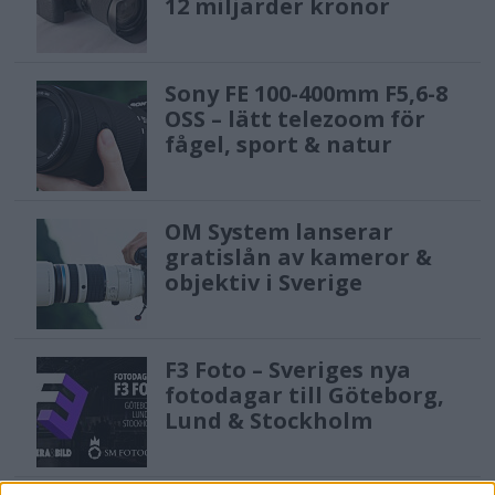
12 miljarder kronor
Sony FE 100-400mm F5,6-8
OSS – lätt telezoom för
fågel, sport & natur
OM System lanserar
gratislån av kameror &
objektiv i Sverige
F3 Foto – Sveriges nya
fotodagar till Göteborg,
Lund & Stockholm