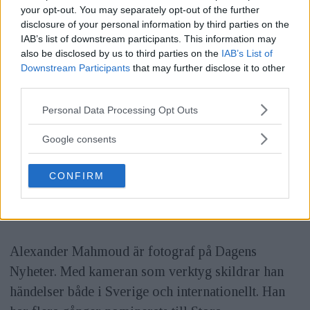
your opt-out. You may separately opt-out of the further
disclosure of your personal information by third parties on the
IAB’s list of downstream participants. This information may
also be disclosed by us to third parties on the
IAB’s List of
Downstream Participants
that may further disclose it to other
third parties.
Please note that this website/app uses one or more Google
Personal Data Processing Opt Outs
services and may gather and store information including but
not limited to your visit or usage behaviour. You may click to
Google consents
grant or deny consent to Google and its third-party tags to
use your data for below specified purposes in below Google
CONFIRM
consent section.
Alexander Mahmoud är fotograf på Dagens
Nyheter. Med kameran som verktyg skildrar han
händelser både i Sverige och internationellt. Han