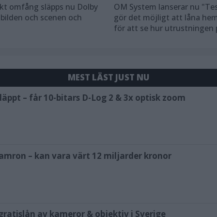
skt omfång släpps nu Dolby
OM System lanserar nu "Tes
 bilden och scenen och
gör det möjligt att låna h
för att se hur utrustningen
MEST LÄST JUST NU
äppt – får 10-bitars D-Log 2 & 3x optisk zoom
amron – kan vara värt 12 miljarder kronor
ratislån av kameror & objektiv i Sverige