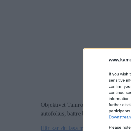
www.kamer
If you wish 
sensitive in
confirm you
continue se
information 
Objektivet Tamron SP 150-600mm f/5
further disc
participants
autofokus, bättre bildstabilisering och
Downstream 
Här kan du läsa nyhetsartikeln om obj
Please note