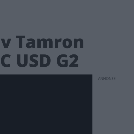
 av Tamron
VC USD G2
ANNONS