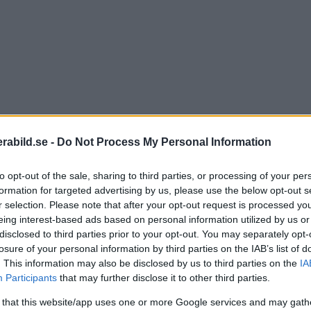
abild.se -
Do Not Process My Personal Information
to opt-out of the sale, sharing to third parties, or processing of your per
formation for targeted advertising by us, please use the below opt-out s
r selection. Please note that after your opt-out request is processed y
eing interest-based ads based on personal information utilized by us or
disclosed to third parties prior to your opt-out. You may separately opt-
-6,3 Di VC USD G2 är den andra generationen av sup
losure of your personal information by third parties on the IAB’s list of
. This information may also be disclosed by us to third parties on the
IA
 bättre optik.
Participants
that may further disclose it to other third parties.
ektivet.
 that this website/app uses one or more Google services and may gath