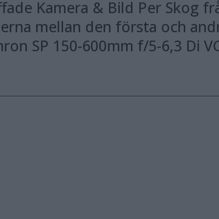
fade Kamera & Bild Per Skog fr
derna mellan den första och and
ron SP 150-600mm f/5-6,3 Di V