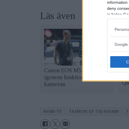
information 
deny consent
Läs även
in below Go
Persona
Google 
Canon EOS M5: Vi går
Så
igenom funktionerna på
Qu
kameran
WEBB-TV
TAMRON SP 150-600MM