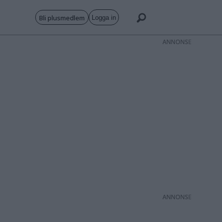
Bli plusmedlem
Logga in
ANNONS
ANNONS