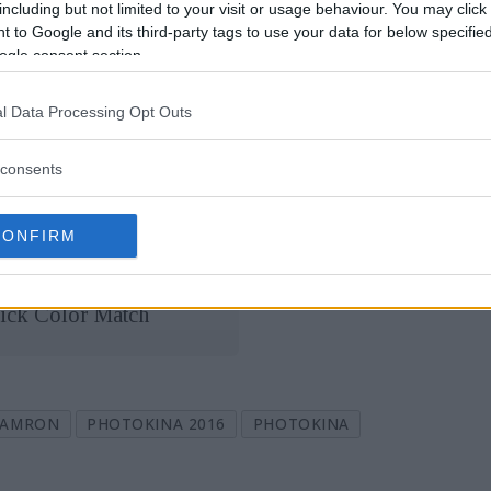
including but not limited to your visit or usage behaviour. You may click 
 to Google and its third-party tags to use your data for below specifi
ogle consent section.
l Data Processing Opt Outs
consents
CONFIRM
 fungerar nya systemet
ick Color Match
TAMRON
PHOTOKINA 2016
PHOTOKINA