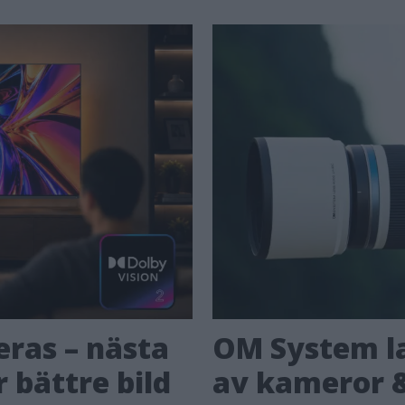
eras – nästa
OM System la
 bättre bild
av kameror &