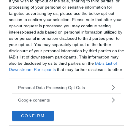
If you wish to opt-out of the sale, sharing to third parties, or
processing of your personal or sensitive information for
OM System lanserar
targeted advertising by us, please use the below opt-out
gratislån av kameror &
section to confirm your selection. Please note that after your
objektiv i Sverige
opt-out request is processed you may continue seeing
interest-based ads based on personal information utilized by
us or personal information disclosed to third parties prior to
your opt-out. You may separately opt-out of the further
F3 Foto – Sveriges nya
disclosure of your personal information by third parties on the
fotodagar till Göteborg,
IAB’s list of downstream participants. This information may
Lund & Stockholm
also be disclosed by us to third parties on the
IAB’s List of
Downstream Participants
that may further disclose it to other
third parties.
Dolby Vision 2 lanseras –
Please note that this website/app uses one or more Google
Personal Data Processing Opt Outs
nästa generation HDR
services and may gather and store information including but
ger bättre bild
not limited to your visit or usage behaviour. You may click to
Google consents
grant or deny consent to Google and its third-party tags to
use your data for below specified purposes in below Google
CONFIRM
consent section.