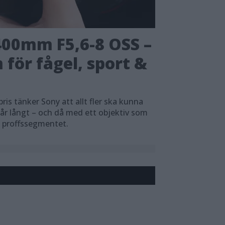
400mm F5,6-8 OSS –
 för fågel, sport &
pris tänker Sony att allt fler ska kunna
når långt – och då med ett objektiv som
 i proffssegmentet.