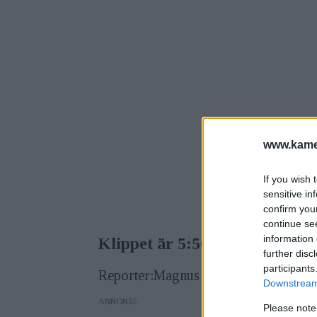
www.kamer
If you wish 
sensitive in
confirm you
continue se
information 
Klippet är 5:56 minuter långt
further disc
participants
Reporter:Magnus Fröderberg.
Downstream 
ANNONS
Please note