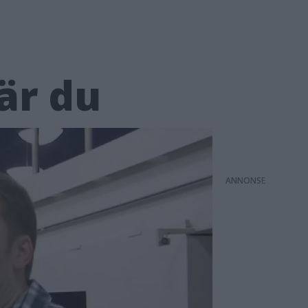
är du
ANNONS