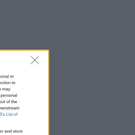
sonal or
ection to
ou may
 personal
out of the
 downstream
B’s List of
er and store