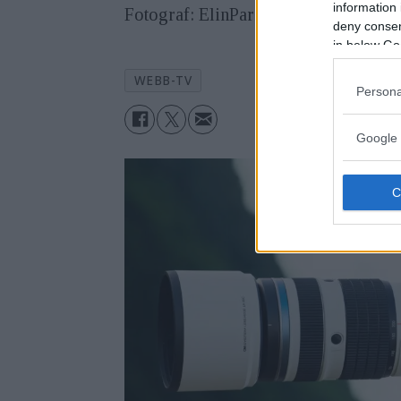
information 
Fotograf: ElinParmhed.
deny consent
in below Go
WEBB-TV
Persona
Google 