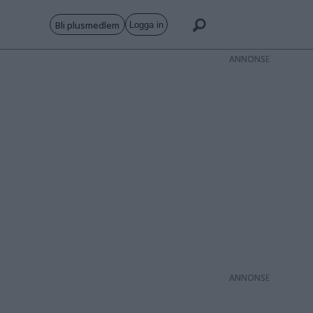
Bli plusmedlem
Logga in
ANNONS
ANNONS