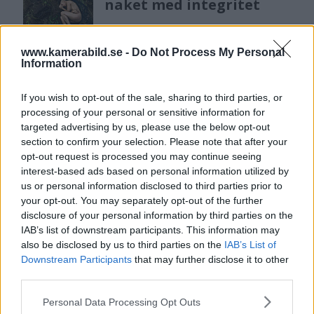
naket med integritet
www.kamerabild.se -
Do Not Process My Personal
Information
Sony RX10 V – ny
superzoom med 24–
If you wish to opt-out of the sale, sharing to third parties, or
600mm & AI-autofokus
processing of your personal or sensitive information for
targeted advertising by us, please use the below opt-out
section to confirm your selection. Please note that after your
opt-out request is processed you may continue seeing
interest-based ads based on personal information utilized by
us or personal information disclosed to third parties prior to
your opt-out. You may separately opt-out of the further
disclosure of your personal information by third parties on the
IAB’s list of downstream participants. This information may
also be disclosed by us to third parties on the
IAB’s List of
Downstream Participants
that may further disclose it to other
third parties.
Please note that this website/app uses one or more Google
Personal Data Processing Opt Outs
services and may gather and store information including but