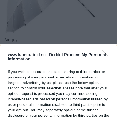
Paraply.
Fördelen med paraplyn är också att de är rätt
www.kamerabild.se -
Do Not Process My Personal
Information
smidiga när de är ihopfällda. Det finns varianter
som går att vika två gånger och blir som en
If you wish to opt-out of the sale, sharing to third parties, or
halvliters läskflaska ungefär.
processing of your personal or sensitive information for
targeted advertising by us, please use the below opt-out
ANNONS
section to confirm your selection. Please note that after your
opt-out request is processed you may continue seeing
Avståndet avgör
interest-based ads based on personal information utilized by
us or personal information disclosed to third parties prior to
Som jag beskrev tidigare spelar den relativa
your opt-out. You may separately opt-out of the further
disclosure of your personal information by third parties on the