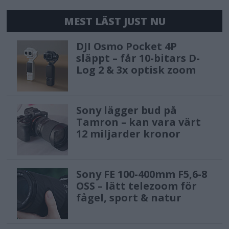
MEST LÄST JUST NU
DJI Osmo Pocket 4P
släppt – får 10-bitars D-
Log 2 & 3x optisk zoom
Sony lägger bud på
Tamron – kan vara värt
12 miljarder kronor
Sony FE 100-400mm F5,6-8
OSS – lätt telezoom för
fågel, sport & natur