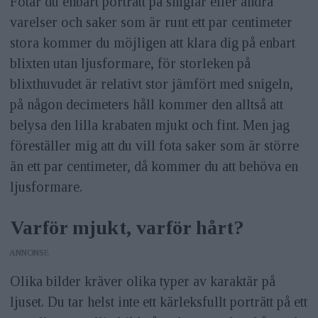
Fotar du enbart porträtt på sniglar eller andra
varelser och saker som är runt ett par centimeter
stora kommer du möjligen att klara dig på enbart
blixten utan ljusformare, för storleken på
blixthuvudet är relativt stor jämfört med snigeln,
på någon decimeters håll kommer den alltså att
belysa den lilla krabaten mjukt och fint. Men jag
föreställer mig att du vill fota saker som är större
än ett par centimeter, då kommer du att behöva en
ljusformare.
Varför mjukt, varför hårt?
ANNONS
Olika bilder kräver olika typer av karaktär på
ljuset. Du tar helst inte ett kärleksfullt porträtt på ett