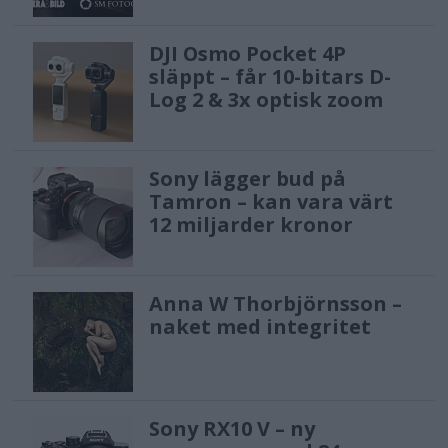
Engineered for maximum creative
DJI Osmo Pocket 4P
control, the Alpha 7 V achieves up to 16
släppt – får 10-bitars D-
Log 2 & 3x optisk zoom
stops of dynamic range[11], ensuring
remarkable tonal detail across
highlights and shadows. Even in
Sony lägger bud på
scenes with extreme contrast, it
Tamron – kan vara värt
12 miljarder kronor
expresses natural and smooth
gradations from dark to bright areas.
Anna W Thorbjörnsson –
The newly introduced AI-driven Auto
naket med integritet
White Balance (AWB) leverages
advanced scene analysis for consistent
color rendering and uses light source
Sony RX10 V – ny