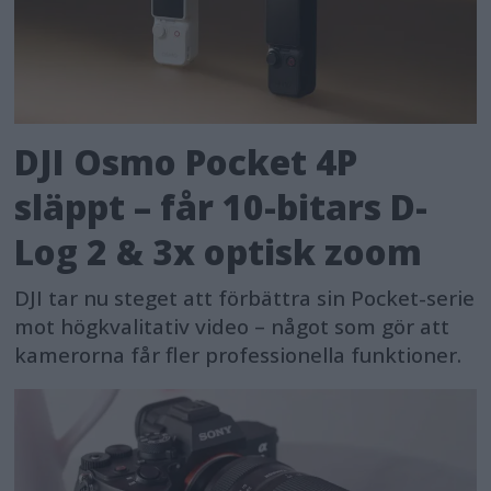
introduces additional 4K recording
modes, including 7K oversampled 4K
60p recording[12] available in full-
frame mode and 4K 120p[13] mode
DJI Osmo Pocket 4P
recording in APS-C mode/Super 35mm
släppt – får 10-bitars D-
delivers rich, detailed footage with
exceptional flexibility in editing.
Log 2 & 3x optisk zoom
DJI tar nu steget att förbättra sin Pocket-serie
Full pixel readout without
mot högkvalitativ video – något som gör att
pixel binning enables highly detailed
kamerorna får fler professionella funktioner.
video recording down to the finest
details.
The image stabilisation features