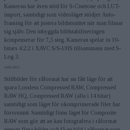
Kameran har även stöd för S-Cinetone och LUT-
import, samtidigt som videoläget stödjer Auto-
framing för att justera bildutsnittet när man filmar
sig själv. Den inbyggda bildstabiliseringen
kompenserar för 7,5 steg. Kameran spelar in 10-
bitars 4:2:2 i XAVC S/S-I/HS tillsammans med S-
Log 3.
ANNONS
Stillbilder för råformat har nu fått läge för att
spara Lossless Compressed RAW, Compressed
RAW HQ, Compressed RAW (alla i 14 bitar)
samtidigt som läget för okomprimerade filer har
försvunnit. Samtidigt finns läget för Composite
RAW som gör att an kan fotografera i råformat
genom flera bilder och få en bild i råformat som