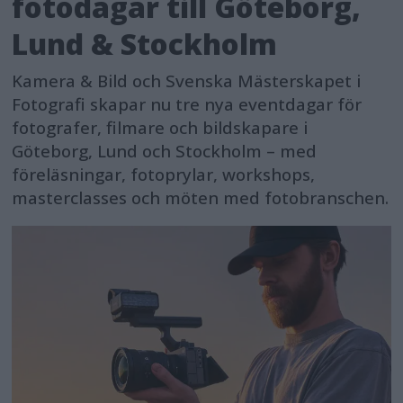
fotodagar till Göteborg,
compatibility[16] for high-speed,
Lund & Stockholm
stable wireless transmission, along
with dual USB Type-C® ports for
Kamera & Bild och Svenska Mästerskapet i
Fotografi skapar nu tre nya eventdagar för
improved workflow and flexibility.
fotografer, filmare och bildskapare i
Göteborg, Lund och Stockholm – med
Vertical format support and an
föreläsningar, fotoprylar, workshops,
adjustable electronic shutter sound
masterclasses och möten med fotobranschen.
make shooting adaptable across
diverse environments.
The 4-axis multi-angle monitor
combines tilt and vari-angle design,
offering unrestricted horizontal and
vertical adjustment for greater