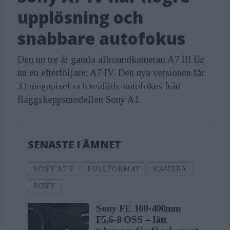
upplösning och
Real-time Tracking[3], speed, stable
color accuracy, still capture, and video
snabbare autofokus
versatility.
Den nu tre år gamla allroundkameran A7 III får
nu en efterföljare: A7 IV. Den nya versionen får
Additionally, Sony launches the FE 28-
33 megapixel och realtids-autofokus från
70mm f/3.5-5.6 OSS II, a full-frame
flaggskeppsmodellen Sony A1.
compatible, compact and lightweight
standard zoom lens that supports the
Alpha 7 V’s high-speed continuous
SENASTE I ÄMNET
shooting.
SONY A7 V
FULLFORMAT
KAMERA
“The Alpha 7 V resets expectations on
SONY
what an all-around Full-frame camera
Sony FE 100-400mm
can achieve,” said Yann Salmon-
F5,6-8 OSS – lätt