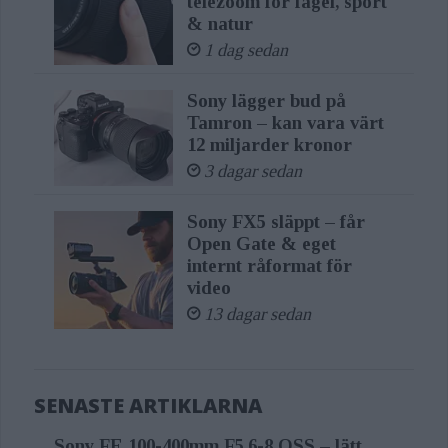
telezoom för fågel, sport
Legagneur, Head of Marketing, Sony
& natur
Imaging, Products and Solutions, Sony
1 dag sedan
Europe. “By evolving autofocus
Sony lägger bud på
intelligence, color science, and system
Tamron – kan vara värt
responsiveness, we’re enriching our
12 miljarder kronor
3 dagar sedan
expanding lineup with a powerful new
option that provides creators with an
Sony FX5 släppt – får
advanced tool capable of keeping up
Open Gate & eget
internt råformat för
with their creativity and bringing
video
them one step closer to achieving
13 dagar sedan
their dreams.”
AI-Powered
SENASTE ARTIKLARNA
Performance Boosts
Sony FE 100-400mm F5,6-8 OSS – lätt