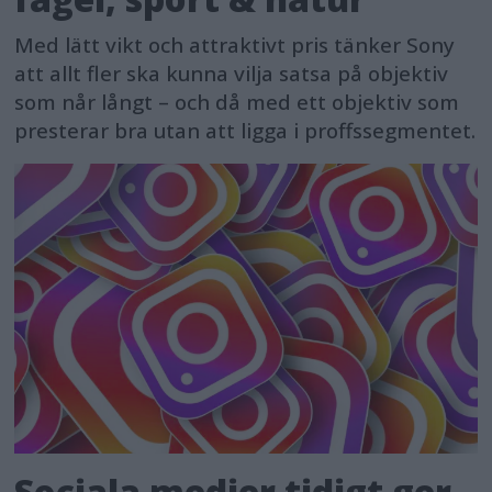
approximately 4.5 times
Med lätt vikt och attraktivt pris tänker Sony
faster[7] readout speed increased and
att allt fler ska kunna vilja satsa på objektiv
the BIONZ XR2™ processor results in
som når långt – och då med ett objektiv som
presterar bra utan att ligga i proffssegmentet.
high image quality with minimal
distortion.
Additionally, high-precision tracking
with up to 60 times AF/AE calculations
per second and blackout-free
continuous shooting up to 30
fps[8] with AF/AE tracking[9] ensures
no missed opportunities even with
fast-moving subjects moving in
Sociala medier tidigt ger
complex patterns, such as in wildlife