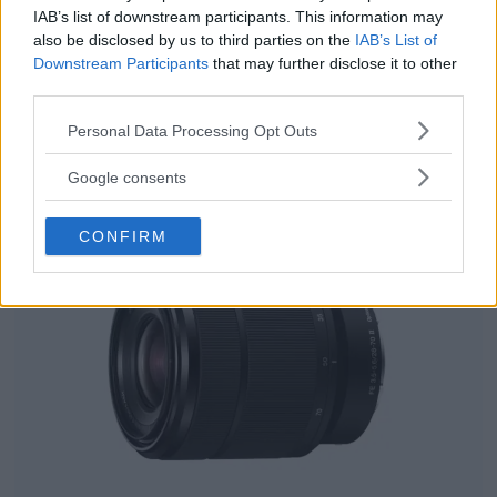
IAB’s list of downstream participants. This information may
also be disclosed by us to third parties on the
IAB’s List of
Downstream Participants
that may further disclose it to other
third parties.
Please note that this website/app uses one or more Google
Personal Data Processing Opt Outs
services and may gather and store information including but
not limited to your visit or usage behaviour. You may click to
Google consents
grant or deny consent to Google and its third-party tags to
use your data for below specified purposes in below Google
CONFIRM
consent section.