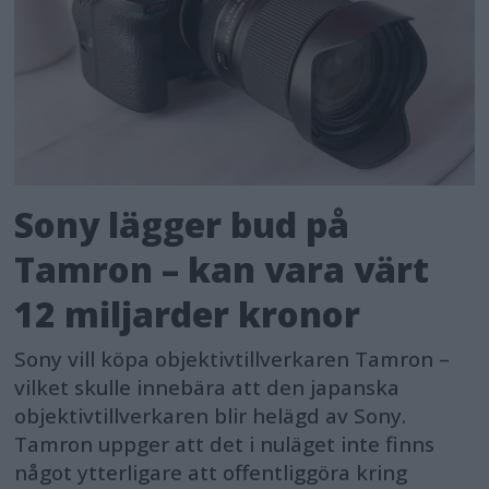
Dynamic Active Mode[14], enabling
smooth and stable video expression
even when handheld. Users can enjoy
high-quality video recording in a wide
range of scenes, from vlogs and
creative productions to capturing
Sony lägger bud på
family memories.
Tamron – kan vara värt
The camera also features an Auto
12 miljarder kronor
Framing function that
automatically maintains optimal composi
Sony vill köpa objektivtillverkaren Tamron –
vilket skulle innebära att den japanska
of subjects during recording through
objektivtillverkaren blir helägd av Sony.
AI-powered subject recognition. This
Tamron uppger att det i nuläget inte finns
enables stable composition video
något ytterligare att offentliggöra kring