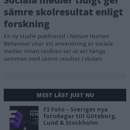
and sports photography. Even during
sämre skolresultat enligt
14-bit RAW shooting, it achieves high-
forskning
speed continuous shooting at up to 30
En ny studie publicerad i Nature Human
fps with AF/AE tracking.
Behaviour visar att användning av sociala
medier innan tonåren ser ut att hänga
The Pre-Capture function[10], which
samman med sämre resultat i skolan.
can record up to 1 second before the
shutter is pressed, captures decisive
moments even with subjects whose
movements are difficult to predict,
MEST LÄST JUST NU
such as pets and sports.
F3 Foto – Sveriges nya
Outstanding Still Image
fotodagar till Göteborg,
Lund & Stockholm
Performance