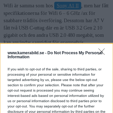
Wifi är samma som hos
Sony A1 II
, men har fått
specifikationerna för Wifi 6 – 6 GHz /ax för
snabbare trådlös överföring. Dessutom har A7 V
fått två USB C-uttag där en är USB 3.2 Gen 2 10
gigabit och den andra USB 2.0 480 megabit, som
kan användas samtidigt för exempelvis
dataöverföring och laddning.
www.kamerabild.se -
Do Not Process My Personal
Information
Sony A7 V finns tillgänglig nu. Rekommenderat
pris är 35 000 kronor inklusive moms.
If you wish to opt-out of the sale, sharing to third parties, or
processing of your personal or sensitive information for
targeted advertising by us, please use the below opt-out
section to confirm your selection. Please note that after your
opt-out request is processed you may continue seeing
interest-based ads based on personal information utilized by
us or personal information disclosed to third parties prior to
your opt-out. You may separately opt-out of the further
disclosure of your personal information by third parties on the