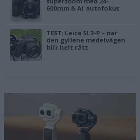
estimation through deep learning
superzoom med 24–
600mm & AI-autofokus
technology. By
automatically identifying the light
source in the shooting environment
TEST: Leica SL3-P – när
den gyllene medelvägen
with high precision and adjusting
blir helt rätt
to appropriate color tones, it enables
natural and stable color reproduction,
resulting in more faithful colors and
reducing post-production workload.
Versatile Video
Capabilities
Expanding creative possibilities for
hybrid creators, the Alpha 7 V