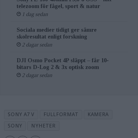
telezoom för fågel, sport & natur
The Alpha 7 V integrates the AI
1 dag sedan
processing unit into the BIONZ XR2
Sociala medier tidigt ger sämre
engine, delivering a substantial leap in
skolresultat enligt forskning
autofocus speed, accuracy, and
2 dagar sedan
reliability. The Alpha 7 V has up to 30%
DJI Osmo Pocket 4P släppt – får 10-
improvement[4] in Real-time
bitars D-Log 2 & 3x optisk zoom
Recognition AF that instantly
2 dagar sedan
recognizes targeted subjects and
continues to capture them with high
precision. With 759 phase-detection
points and up to 94% frame coverage,
SONY A7 V
FULLFORMAT
KAMERA
the camera ensures precise subject
SONY
NYHETER
tracking across nearly the entire