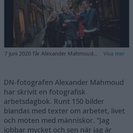
7 juni 2020 får Alexander Mahmoud ett mejl av Horace Engdahl som frågar om han får köpa bilden som Alexander har tagit av honom och Kristina Lugn i en gränd i Gamla stan. Bilden togs 2018 då Akademien genomgick sin största kris någonsin efter DN:s granskning av »Kulturprofilen«. Foto: Alexander Mahmoud
DN-fotografen Alexander Mahmoud
har skrivit en fotografisk
arbetsdagbok. Runt 150 bilder
blandas med texter om arbetet, livet
och möten med människor. ”Jag
jobbar mycket och sen när jag är