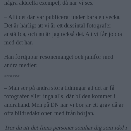
några aktuella exempel, då när vi ses.
»Årets nyhetsreportage inrikes« och
»Årets tv-sport«.
– Allt det där var publicerat under bara en vecka.
Det är härligt att vi är ett dussintal fotografer
Aktuell med:
Boken »Du vill inte mer«,
anställda, och nu är jag också det. Att vi får jobba
utgiven på Norstedts förlag, som är en
med det här.
fotografisk arbetsdagbok där
Han fördjupar resonemanget och jämför med
Alexander skildrar jobbet, livet och
andra medier:
möten med olika människor.&nbsp;
ANNONS
Utrustning:
Nikon Z9 med objektiven
– Man ser på andra stora tidningar att det är få
50mm, 24–70mm och 70–200mm.
fotografer eller inga alls, där bilden kommer i
Använder även objektiv från
andrahand. Men på DN när vi börjar ett gräv då är
TTArtisan, blixtar från Profoto och en
ofta bildredaktionen med från början.
DJI Mavic Mini-drönare.
Tror du att det finns personer somhar dig som idol i