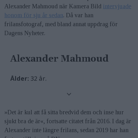
Alexander Mahmoud när Kamera Bild
intervjuade
honom för sju år sedan
. Då var han
frilansfotograf, med bland annat uppdrag för
Dagens Nyheter.
Alexander Mahmoud
Ålder:
32 år.
Bor:
I Husby, i Stockholm.
Gör:
Fotograf på Dagens Nyheter. 2015
»Det är kul att få sitta bredvid dem och inse hur
nominerades han till Årets berättare i
sjukt bra de är«, fortsatte citatet från 2016. I dag är
Alexander inte längre frilans, sedan 2019 har han
Stora journalistpriset och 2018 till