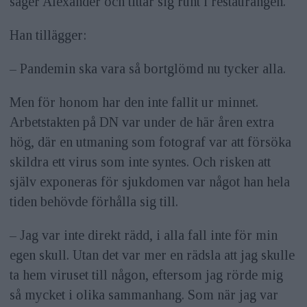
säger Alexander och tittar sig runt i restaurangen.
Han tillägger:
– Pandemin ska vara så bortglömd nu tycker alla.
Men för honom har den inte fallit ur minnet.
Arbets­takten på DN var under de här åren extra
hög, där en utmaning som fotograf var att försöka
skildra ett virus som inte syntes. Och risken att
själv exponeras för sjukdomen var något han hela
tiden behövde förhålla sig till.
– Jag var inte direkt rädd, i alla fall inte för min
egen skull. Utan det var mer en rädsla att jag skulle
ta hem viruset till någon, eftersom jag rörde mig
så mycket i olika sammanhang. Som när jag var