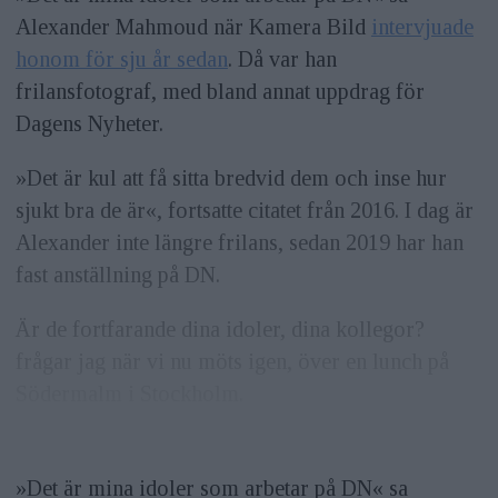
Alexander Mahmoud när Kamera Bild
intervjuade
honom för sju år sedan
. Då var han
frilansfotograf, med bland annat uppdrag för
Dagens Nyheter.
»Det är kul att få sitta bredvid dem och inse hur
sjukt bra de är«, fortsatte citatet från 2016. I dag är
Alexander inte längre frilans, sedan 2019 har han
fast anställning på DN.
Är de fortfarande dina idoler, dina kollegor?
frågar jag när vi nu möts igen, över en lunch på
Södermalm i Stockholm.
»Det är mina idoler som arbetar på DN« sa