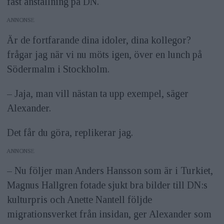
fast anställning på DN.
Årets röst. 2021 vann han Stora
journalistpriset i kategorin Årets
ANNONS
avslöjande, tillsammans med DN-
Är de fortfarande dina idoler, dina kollegor?
journalisterna Josefin Sköld och Patrik
frågar jag när vi nu möts igen, över en lunch på
Södermalm i Stockholm.
Lundberg, för deras granskning av det
svenska adoptionssystemet. 2019 var
– Jaja, man vill nästan ta upp exempel, säger
Alexander sommarpratare i Sveriges
Alexander.
Radio och han har även släppt två
Det får du göra, replikerar jag.
böcker, »Mellan rummen« och »Du vill
ANNONS
inte mer«.&nbsp;
– Nu följer man Anders Hansson som är i Turkiet,
I Årets bild-tävlingen vann han i år i
Magnus Hallgren fotade sjukt bra bilder till DN:s
kategorin »Årets vardagslivsbild
kulturpris och Anette Nantell följde
utrikes«, han nominerades även för
migrationsverket från insidan, ger Alexander som