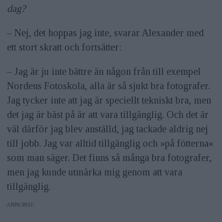
dag?
Webb:
alexandermahmoud.se
– Nej, det hoppas jag inte, svarar Alexander med
Instagram:
@alexandermahmoud
ett stort skratt och fortsätter:
– Jag är ju inte bättre än någon från till exempel
Nordens Fotoskola, alla är så sjukt bra fotografer.
Jag tycker inte att jag är speciellt tekniskt bra, men
det jag är bäst på är att vara tillgänglig. Och det är
väl därför jag blev anställd, jag tackade aldrig nej
till jobb. Jag var alltid tillgänglig och »på fötterna«
som man säger. Det finns så många bra fotografer,
men jag kunde utmärka mig genom att vara
tillgänglig.
ANNONS