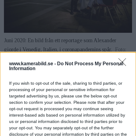
Juni 2020: En bild från ett ­reportage som Alexander
gjorde i Venedig, Italien, i corona­pandemins spår.
Foto:
Alexander Mahmoud
www.kamerabild.se -
Do Not Process My Personal
Information
Men mycket tycks kretsa kring text, och kanske är
det därför Alexander flera gånger säger »jag är ju i
If you wish to opt-out of the sale, sharing to third parties, or
processing of your personal or sensitive information for
första hand fotograf, som skriver«.
targeted advertising by us, please use the below opt-out
section to confirm your selection. Please note that after your
Det framgår när han berättar om arbetsprocessen
opt-out request is processed you may continue seeing
bakom »Du vill inte mer«.
interest-based ads based on personal information utilized by
us or personal information disclosed to third parties prior to
your opt-out. You may separately opt-out of the further
– Jag har nog skrivit med bilder. Det har varit
disclosure of your personal information by third parties on the