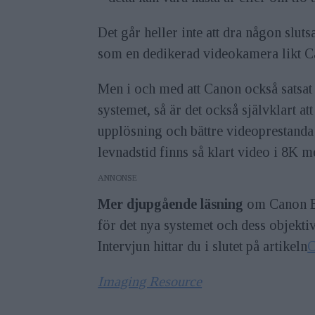
Det går heller inte att dra någon slut
som en dedikerad videokamera likt 
Men i och med att Canon också satsat
systemet, så är det också självklart a
upplösning och bättre videoprestanda 
levnadstid finns så klart video i 8K
ANNONS
Mer djupgående läsning
om Canon EO
för det nya systemet och dess objek
Intervjun hittar du i slutet på artikeln
C
Imaging Resource