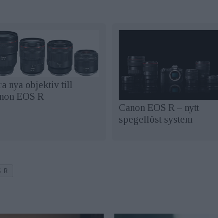
a nya objektiv till
non EOS R
Canon EOS R – nytt
spegellöst system
 R