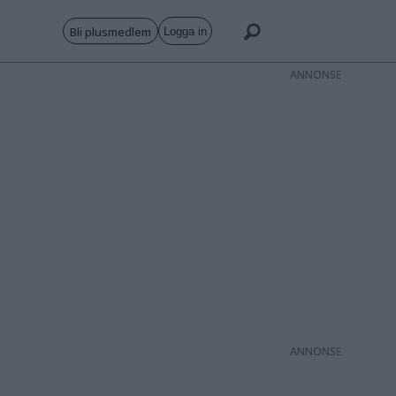
Bli plusmedlem
Logga in
ANNONS
ANNONS