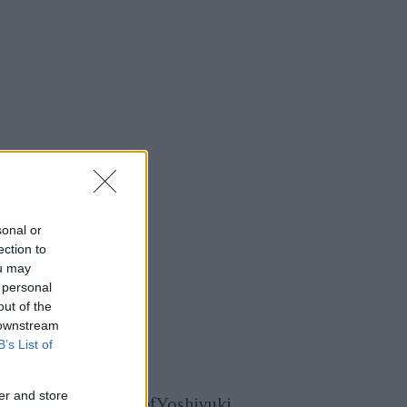
sonal or
ection to
ou may
 personal
out of the
 downstream
B’s List of
er and store
produktplaneringschefYoshiyuki