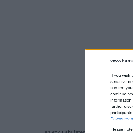
www.kamer
If you wish 
sensitive in
confirm you
continue se
information 
further disc
participants
Downstream 
Please note
I en exklusiv intervju som Dave Etc