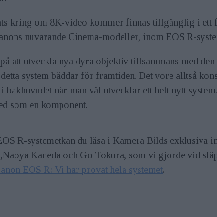
sats kring om 8K-video kommer finnas tillgänglig i ett 
Canons nuvarande Cinema-modeller, inom EOS R-syste
 på att utveckla nya dyra objektiv tillsammans med den
tt detta system bäddar för framtiden. Det vore alltså ko
i bakhuvudet när man väl utvecklar ett helt nytt syst
 med som en komponent.
S R-systemetkan du läsa i Kamera Bilds exklusiva i
tiv,Naoya Kaneda och Go Tokura, som vi gjorde vid sl
anon EOS R: Vi har provat hela systemet
.