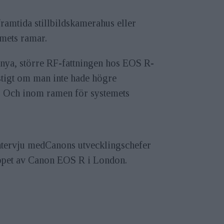
framtida stillbildskamerahus eller
mets ramar.
 nya, större RF-fattningen hos EOS R-
nstigt om man inte hade högre
em. Och inom ramen för systemets
ntervju medCanons utvecklingschefer
äppet av Canon EOS R i London.