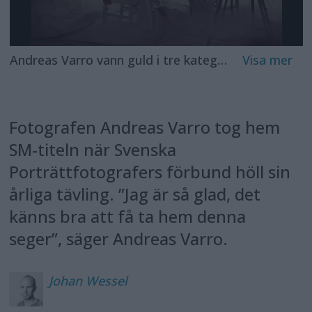
Andreas Varro vann guld i tre kategorier, bland annat i u201ddigital illustrationu201d med denna bild som har titeln u201dbig brotheru201d. Foto: Andreas Varro
Fotografen Andreas Varro tog hem
SM-titeln när Svenska
Porträttfotografers förbund höll sin
årliga tävling. ”Jag är så glad, det
känns bra att få ta hem denna
seger”, säger Andreas Varro.
Johan
Wessel