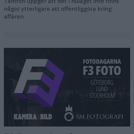
Tamron uppger att det i nuläget inte finns
något ytterligare att offentliggöra kring
affären.