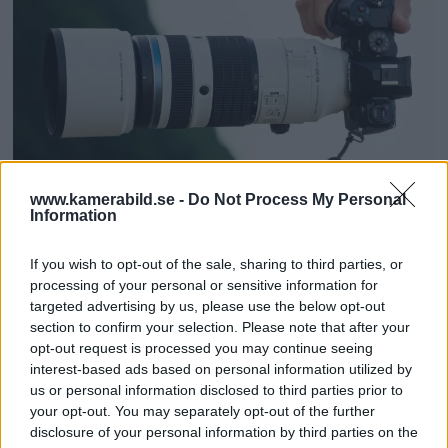
www.kamerabild.se -
Do Not Process My Personal
OM System lanserar
Information
gratislån av kameror &
If you wish to opt-out of the sale, sharing to third parties, or
processing of your personal or sensitive information for
objektiv i Sverige
targeted advertising by us, please use the below opt-out
section to confirm your selection. Please note that after your
OM System lanserar nu "Test & Wow"-
opt-out request is processed you may continue seeing
interest-based ads based on personal information utilized by
programmet i Sverige, vilket gör det möjligt
us or personal information disclosed to third parties prior to
att låna hem kameror och objektiv under fem
your opt-out. You may separately opt-out of the further
dagar för att se hur utrustningen passar dina
disclosure of your personal information by third parties on the