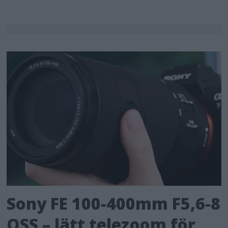
Sony FE 100-400mm F5,6-8
OSS – lätt telezoom för