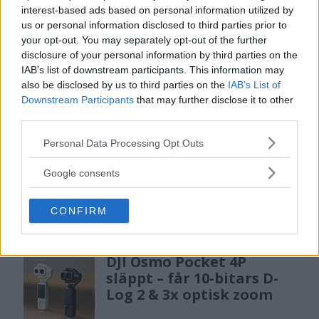
gratislån av kameror &
interest-based ads based on personal information utilized by
objektiv i Sverige
us or personal information disclosed to third parties prior to
your opt-out. You may separately opt-out of the further
disclosure of your personal information by third parties on the
OM System lanserar nu "Test & Wow"-
IAB’s list of downstream participants. This information may
programmet i Sverige, vilket gör det möjligt
also be disclosed by us to third parties on the
IAB’s List of
att låna hem kameror och objektiv under fem
Downstream Participants
that may further disclose it to other
third parties.
dagar för att se hur utrustningen passar dina
behov.
Please note that this website/app uses one or more Google
Personal Data Processing Opt Outs
services and may gather and store information including but
not limited to your visit or usage behaviour. You may click to
Google consents
grant or deny consent to Google and its third-party tags to
use your data for below specified purposes in below Google
CONFIRM
consent section.
MEST LÄST JUST NU
DJI Osmo Pocket 4P
släppt – får 10-bitars D-
Log 2 & 3x optisk zoom