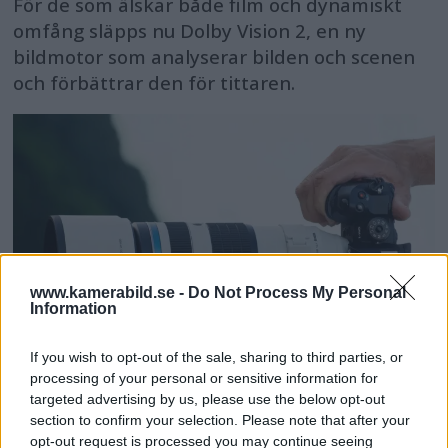
För de som älskar både film och dynamiskt
omfång släpps nu Dolby Vision 2, en ny
bildmotor som analyserar bilden och scenen
och förbättrar den för tittaren.
www.kamerabild.se -
Do Not Process My Personal
Information
If you wish to opt-out of the sale, sharing to third parties, or
processing of your personal or sensitive information for
OM System lanserar
targeted advertising by us, please use the below opt-out
section to confirm your selection. Please note that after your
opt-out request is processed you may continue seeing