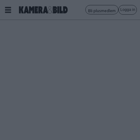
Logga in
Bli plusmedlem
Tagg:
lag
och
upphovsrätt