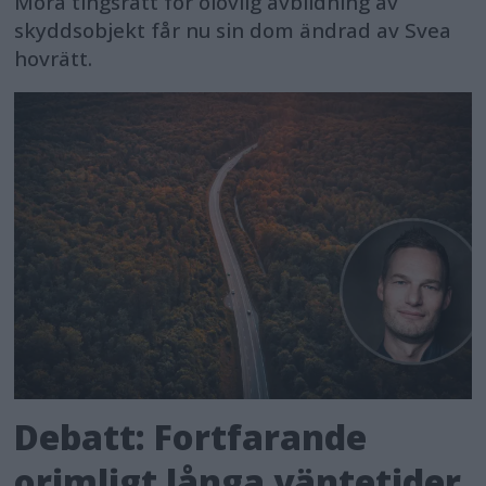
Mora tingsrätt för olovlig avbildning av
skyddsobjekt får nu sin dom ändrad av Svea
hovrätt.
Debatt: Fortfarande
orimligt långa väntetider