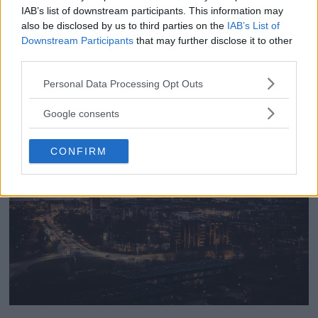
Svenska Fotografers
IAB’s list of downstream participants. This information may
Förbund: "Omöjlig lag
also be disclosed by us to third parties on the
IAB’s List of
Downstream Participants
that may further disclose it to other
stoppar drönarbilder"
third parties.
Please note that this website/app uses one or more Google
Personal Data Processing Opt Outs
services and may gather and store information including but
ANNONS
not limited to your visit or usage behaviour. You may click to
Google consents
grant or deny consent to Google and its third-party tags to
use your data for below specified purposes in below Google
CONFIRM
consent section.