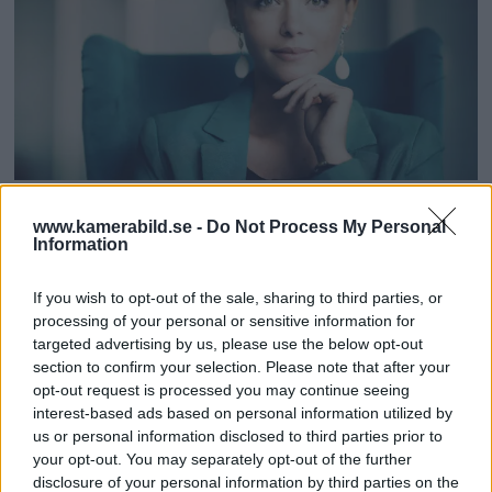
with member states in December 2023,
was endorsed by MEPs with 523 votes
in favour, 46 against and 49
abstentions.
It aims to protect fundamental rights,
Adobe släpper Firefly
www.kamerabild.se -
Do Not Process My Personal
democracy, the rule of law and
Information
Image 2: AI-motor som är
environmental sustainability from
bättre på människor
If you wish to opt-out of the sale, sharing to third parties, or
high-risk AI, while boosting innovation
processing of your personal or sensitive information for
and establishing Europe as a leader in
targeted advertising by us, please use the below opt-out
Adobe släpper nu en andra version av sin AI-motor
section to confirm your selection. Please note that after your
the field. The regulation establishes
Firefly som ska ge mer trovärdiga bilder på
opt-out request is processed you may continue seeing
människor. Kamera & Bild har testat – här är
obligations for AI based on its
interest-based ads based on personal information utilized by
us or personal information disclosed to third parties prior to
resultaten.
potential risks and level of impact.
your opt-out. You may separately opt-out of the further
disclosure of your personal information by third parties on the