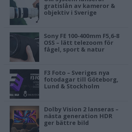
Measures to support innovation and
gratislån av kameror &
objektiv i Sverige
SMEs
Regulatory sandboxes and real-world
Sony FE 100-400mm F5,6-8
testing will have to be established at
OSS – lätt telezoom för
fågel, sport & natur
the national level, and made
accessible to SMEs and start-ups, to
develop and train innovative AI before
F3 Foto – Sveriges nya
fotodagar till Göteborg,
its placement on the market.
Lund & Stockholm
Quotes
Dolby Vision 2 lanseras –
During the plenary debate on Tuesday,
nästa generation HDR
the Internal Market Committee co-
ger bättre bild
rapporteur Brando Benifei (S&D, Italy)