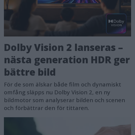
their significant potential harm to
health, safety, fundamental rights,
environment, democracy and the rule
of law). Examples of high-risk AI uses
Dolby Vision 2 lanseras –
include critical infrastructure,
nästa generation HDR ger
education and vocational training,
employment, essential private and
bättre bild
public services (e.g. healthcare,
För de som älskar både film och dynamiskt
banking), certain systems in law
omfång släpps nu Dolby Vision 2, en ny
enforcement, migration and border
bildmotor som analyserar bilden och scenen
management, justice and democratic
och förbättrar den för tittaren.
processes (e.g. influencing elections).
Such systems must assess and reduce