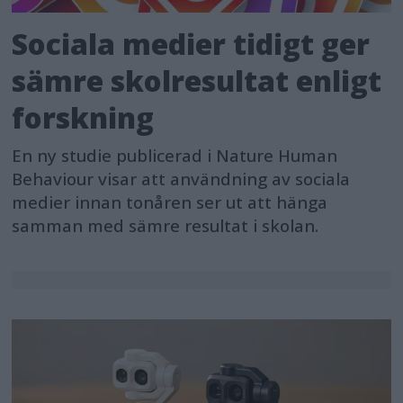
AI Act is a starting point for a new
Sociala medier tidigt ger
model of governance built around
technology. We must now focus on
sämre skolresultat enligt
putting this law into practice”.
forskning
Next steps
En ny studie publicerad i Nature Human
Behaviour visar att användning av sociala
The regulation is still subject to a final
medier innan tonåren ser ut att hänga
lawyer-linguist check and is expected
samman med sämre resultat i skolan.
to be finally adopted before the end of
the legislature (through the so-called
corrigendum procedure). The law also
needs to be formally endorsed by the
Council.