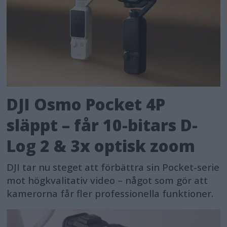
It will enter into force twenty days
after its publication in the official
Journal, and be fully applicable 24
months after its entry into force,
except for: bans on prohibited
practises, which will apply six months
DJI Osmo Pocket 4P
after the entry into force date; codes
släppt – får 10-bitars D-
of practise (nine months after entry
Log 2 & 3x optisk zoom
into force); general-purpose AI rules
including governance (12 months after
DJI tar nu steget att förbättra sin Pocket-serie
entry into force); and obligations for
mot högkvalitativ video – något som gör att
high-risk systems (36 months).
kamerorna får fler professionella funktioner.
Background