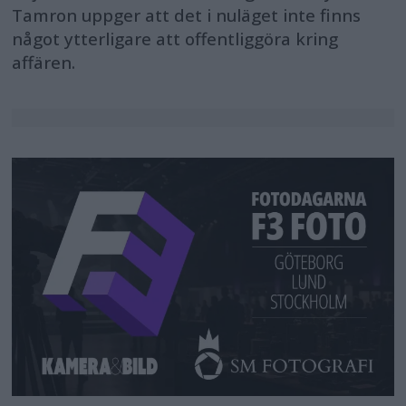
Tamron uppger att det i nuläget inte finns
and responsible use of AI, setting
något ytterligare att offentliggöra kring
safeguards and ensuring
affären.
transparency, and proposal 37 (3) on
using AI and digital tools to improve
citizens’ access to information,
including persons with disabilities.