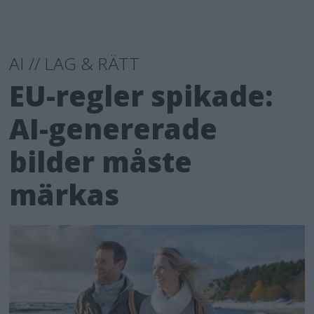
AI // LAG & RÄTT
EU-regler spikade:
AI-genererade
bilder måste
märkas