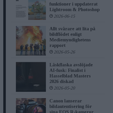
funktioner i uppdaterat
characteristics), and AI that
Lightroom & Photoshop
manipulates human behaviour or
2026-06-15
exploits people’s vulnerabilities will
Allt svårare att lita på
also be forbidden.
bildflödet enligt
Mediemyndighetens
Law enforcement exemptions
rapport
2026-05-26
The use of biometric identification
systems (RBI) by law enforcement is
Läskflaska avslöjade
AI-fusk: Finalist i
prohibited in principle, except in
Hasselblad Masters
exhaustively listed and narrowly
2026 diskad
2026-05-20
defined situations. “Real-time” RBI can
only be deployed if strict safeguards
Canon lanserar
are met, e.g. its use is limited in time
bildautentisering för
sina EOS R-kameror