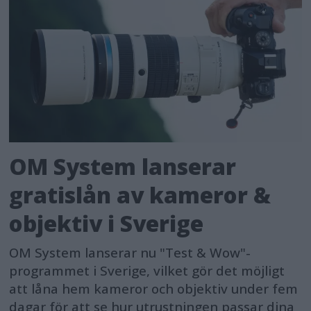
risks, maintain use logs, be
transparent and accurate, and ensure
human oversight. Citizens will have a
right to submit complaints about AI
systems and receive explanations
about decisions based on high-risk AI
systems that affect their rights.
OM System lanserar
Transparency requirements
gratislån av kameror &
objektiv i Sverige
General-purpose AI (GPAI) systems,
and the GPAI models they are based
OM System lanserar nu "Test & Wow"-
on, must meet certain transparency
programmet i Sverige, vilket gör det möjligt
requirements, including compliance
att låna hem kameror och objektiv under fem
dagar för att se hur utrustningen passar dina
with EU copyright law and publishing