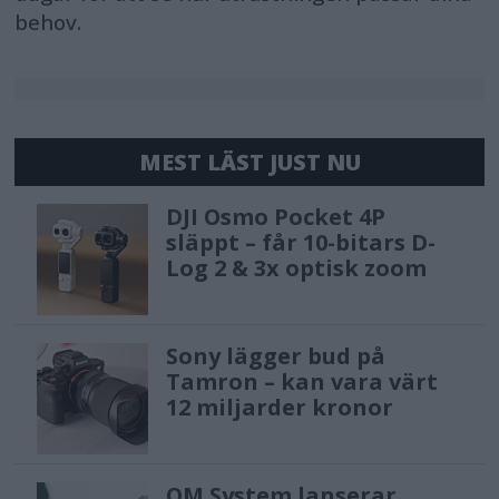
behov.
detailed summaries of the content
used for training. The more powerful
GPAI models that could pose systemic
risks will face additional
MEST LÄST JUST NU
requirements, including performing
DJI Osmo Pocket 4P
model evaluations, assessing and
släppt – får 10-bitars D-
mitigating systemic risks, and
Log 2 & 3x optisk zoom
reporting on incidents.
Additionally, artificial or manipulated
Sony lägger bud på
Tamron – kan vara värt
images, audio or video content
12 miljarder kronor
(“deepfakes”) need to be clearly
labelled as such.
OM System lanserar