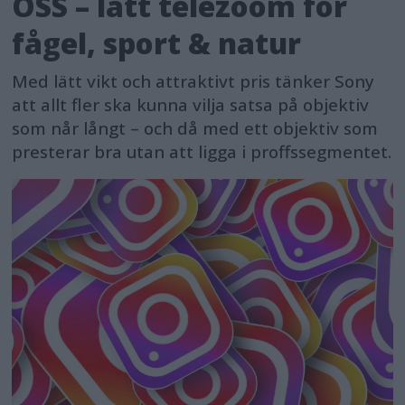
OSS – lätt telezoom för
centre of AI’s development”.
fågel, sport & natur
Civil Liberties Committee co-
Med lätt vikt och attraktivt pris tänker Sony
rapporteur Dragos Tudorache (Renew,
att allt fler ska kunna vilja satsa på objektiv
Romania) said: “The EU has delivered.
som når långt – och då med ett objektiv som
We have linked the concept of artificial
presterar bra utan att ligga i proffssegmentet.
intelligence to the fundamental values
that form the basis of our societies.
However, much work lies ahead that
goes beyond the AI Act itself. AI will
push us to rethink the social contract
at the heart of our democracies, our
education models, labour markets,
and the way we conduct warfare. The