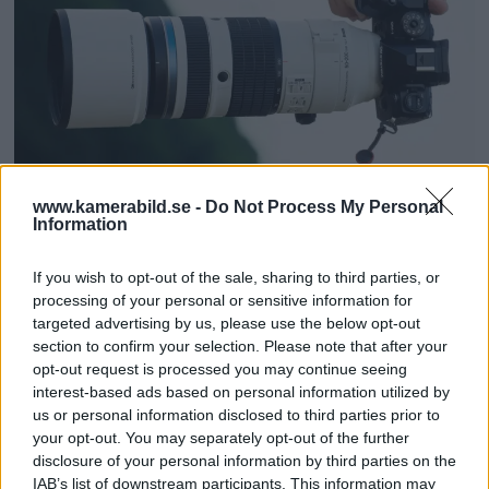
www.kamerabild.se -
Do Not Process My Personal
OM System lanserar
Information
gratislån av kameror &
If you wish to opt-out of the sale, sharing to third parties, or
objektiv i Sverige
processing of your personal or sensitive information for
targeted advertising by us, please use the below opt-out
section to confirm your selection. Please note that after your
OM System lanserar nu "Test & Wow"-
opt-out request is processed you may continue seeing
programmet i Sverige, vilket gör det möjligt
interest-based ads based on personal information utilized by
att låna hem kameror och objektiv under fem
us or personal information disclosed to third parties prior to
your opt-out. You may separately opt-out of the further
dagar för att se hur utrustningen passar dina
disclosure of your personal information by third parties on the
behov.
IAB’s list of downstream participants. This information may