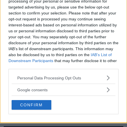
processing of your personal or sensitive information for
targeted advertising by us, please use the below opt-out
section to confirm your selection. Please note that after your
opt-out request is processed you may continue seeing
interest-based ads based on personal information utilized by
OM System lanserar
us or personal information disclosed to third parties prior to
your opt-out. You may separately opt-out of the further
gratislån av kameror &
disclosure of your personal information by third parties on the
IAB’s list of downstream participants. This information may
objektiv i Sverige
also be disclosed by us to third parties on the
IAB’s List of
Downstream Participants
that may further disclose it to other
OM System lanserar nu "Test & Wow"-
third parties.
programmet i Sverige, vilket gör det möjligt
Please note that this website/app uses one or more Google
Personal Data Processing Opt Outs
att låna hem kameror och objektiv under fem
services and may gather and store information including but
dagar för att se hur utrustningen passar dina
not limited to your visit or usage behaviour. You may click to
Google consents
grant or deny consent to Google and its third-party tags to
behov.
use your data for below specified purposes in below Google
CONFIRM
consent section.