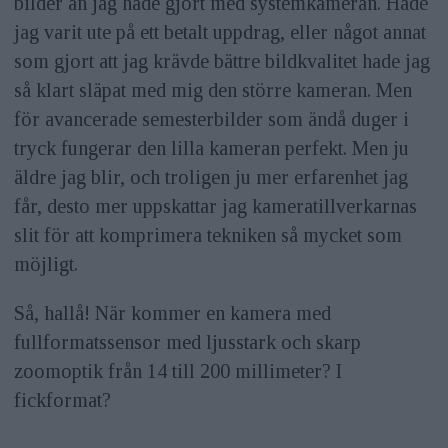
bilder än jag hade gjort med systemkameran. Hade
jag varit ute på ett betalt uppdrag, eller något annat
som gjort att jag krävde bättre bildkvalitet hade jag
så klart släpat med mig den större kameran. Men
för avancerade semesterbilder som ändå duger i
tryck fungerar den lilla kameran perfekt. Men ju
äldre jag blir, och troligen ju mer erfarenhet jag
får, desto mer uppskattar jag kameratillverkarnas
slit för att komprimera tekniken så mycket som
möjligt.
Så, hallå! När kommer en kamera med
fullformatssensor med ljusstark och skarp
zoomoptik från 14 till 200 millimeter? I
fickformat?