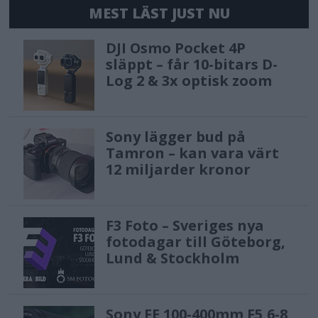
MEST LÄST JUST NU
DJI Osmo Pocket 4P
släppt – får 10-bitars D-
Log 2 & 3x optisk zoom
Sony lägger bud på
Tamron – kan vara värt
12 miljarder kronor
F3 Foto – Sveriges nya
fotodagar till Göteborg,
Lund & Stockholm
Sony FE 100-400mm F5,6-8