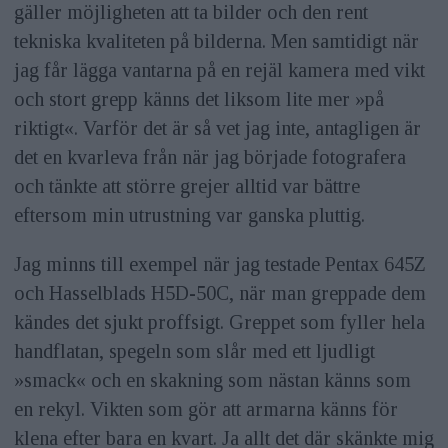
gäller möjligheten att ta bilder och den rent
tekniska kvaliteten på bilderna. Men samtidigt när
jag får lägga vantarna på en rejäl kamera med vikt
och stort grepp känns det liksom lite mer »på
riktigt«. Varför det är så vet jag inte, antagligen är
det en kvarleva från när jag började fotografera
och tänkte att större grejer alltid var bättre
eftersom min utrustning var ganska pluttig.
Jag minns till exempel när jag testade Pentax 645Z
och Hasselblads H5D-50C, när man greppade dem
kändes det sjukt proffsigt. Greppet som fyller hela
handflatan, spegeln som slår med ett ljudligt
»smack« och en skakning som nästan känns som
en rekyl. Vikten som gör att armarna känns för
klena efter bara en kvart. Ja allt det där skänkte mig