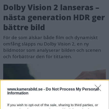
Dolby Vision 2 lanseras –
nästa generation HDR ger
bättre bild
För de som älskar både film och dynamiskt
omfång släpps nu Dolby Vision 2, en ny
bildmotor som analyserar bilden och scenen
och förbättrar den för tittaren.
www.kamerabild.se -
Do Not Process My Personal
Information
If you wish to opt-out of the sale, sharing to third parties, or