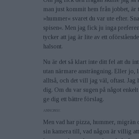
man just kommit hem från jobbet, är t
»hummer« svaret du var ute efter. Sna
spisen«. Men jag fick ju inga prefere
tycker att jag är lite av ett oförståe
halsont.
Nu är det så klart inte ditt fel att du 
utan närmare ansträngning. Eller jo, li
alltså, och det vill jag väl, oftast. J
dig. Om du var sugen på något enkelt 
ge dig ett bättre förslag.
ANNONS
Men vad har pizza, hummer, migrän oc
sin kamera till, vad någon är villig att