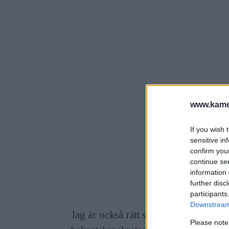
www.kamer
If you wish 
sensitive in
confirm you
continue se
information 
further disc
participants
Downstream 
Jag är också rätt säker på att du som v
Please note