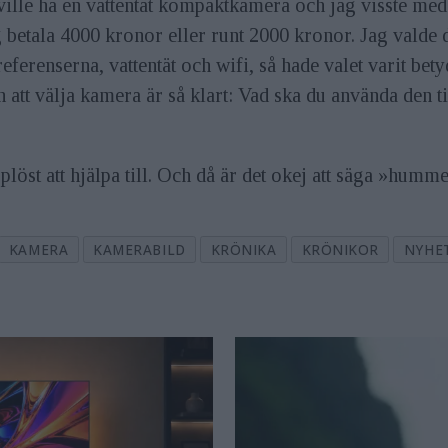
ville ha en vattentät kompaktkamera och jag visste med 
g betala 4000 kronor eller runt 2000 kronor. Jag valde d
preferenserna, vattentät och wifi, så hade valet varit be
n att välja kamera är så klart: Vad ska du använda den t
löst att hjälpa till. Och då är det okej att säga »humme
KAMERA
KAMERABILD
KRÖNIKA
KRÖNIKOR
NYHE