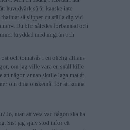
ätt huvudvärk så är kanske inte
thaimat så slipper du ställa dig vid
ummer«. Du blir således förbannad och
aga hummer kryddad med migrän och
g, ost och tomatsås i en ohelig allians
gor, om jag ville vara en snäll kille
le att någon annan skulle laga mat åt
e mer om dina önskemål för att kunna
 Jo, utan att veta vad någon ska ha
g. Sist jag själv stod inför ett