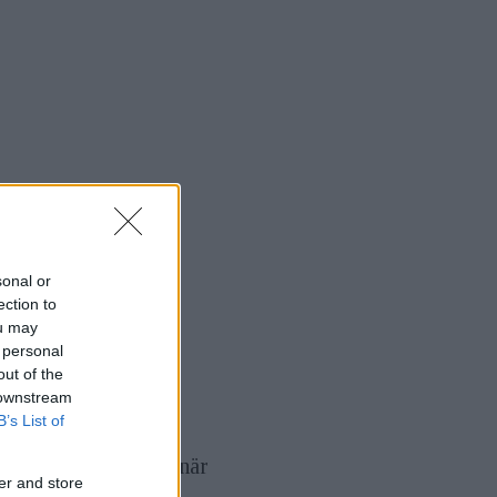
sonal or
ection to
ou may
 personal
out of the
 downstream
B’s List of
ta får stå till svars när
er and store