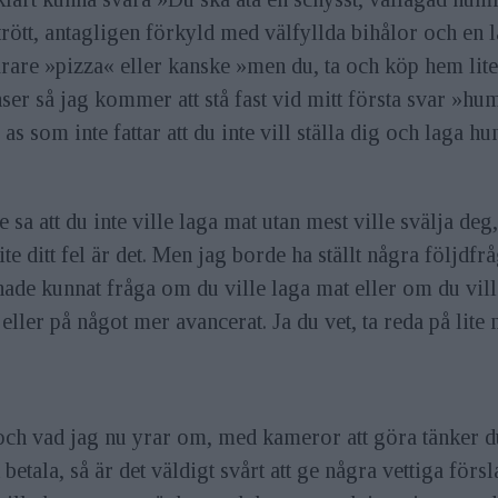
rött, antagligen förkyld med välfyllda bihålor och en l
rare »pizza« eller kanske »men du, ta och köp hem lite 
nser så jag kommer att stå fast vid mitt första svar »h
nde as som inte fattar att du inte vill ställa dig och l
inte sa att du inte ville laga mat utan mest ville svälja de
te ditt fel är det. Men jag borde ha ställt några följdfrå
ag hade kunnat fråga om du ville laga mat eller om du vil
eller på något mer avancerat. Ja du vet, ta reda på lit
h vad jag nu yrar om, med kameror att göra tänker du?
 betala, så är det väldigt svårt att ge några vettiga försla