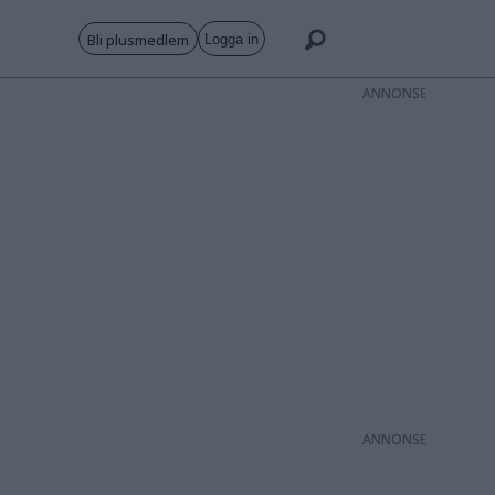
Bli plusmedlem
Logga in
ANNONS
ANNONS