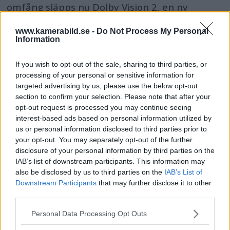
omfång släpps nu Dolby Vision 2, en ny
bildmotor som analyserar bilden och scenen
www.kamerabild.se -
Do Not Process My Personal
och förbättrar den för tittaren.
Information
If you wish to opt-out of the sale, sharing to third parties, or
processing of your personal or sensitive information for
targeted advertising by us, please use the below opt-out
section to confirm your selection. Please note that after your
opt-out request is processed you may continue seeing
interest-based ads based on personal information utilized by
us or personal information disclosed to third parties prior to
your opt-out. You may separately opt-out of the further
disclosure of your personal information by third parties on the
IAB’s list of downstream participants. This information may
also be disclosed by us to third parties on the
IAB’s List of
Downstream Participants
that may further disclose it to other
third parties.
OM System lanserar
Please note that this website/app uses one or more Google
Personal Data Processing Opt Outs
gratislån av kameror &
services and may gather and store information including but