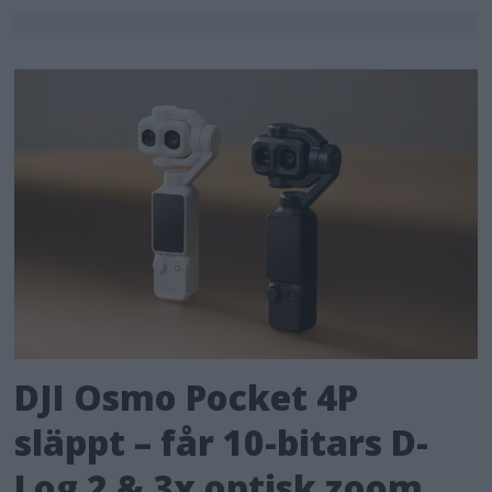
DJI Osmo Pocket 4P
släppt – får 10-bitars D-
Log 2 & 3x optisk zoom