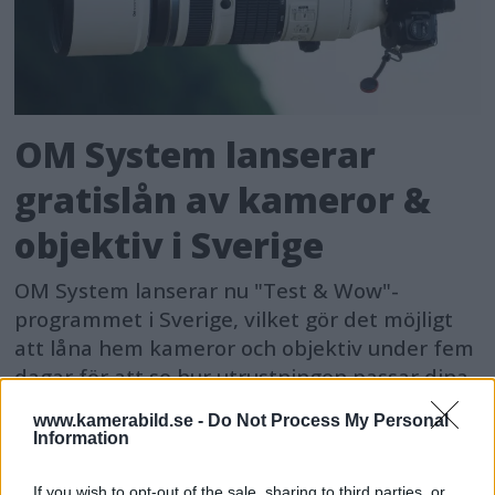
OM System lanserar
gratislån av kameror &
objektiv i Sverige
OM System lanserar nu "Test & Wow"-
programmet i Sverige, vilket gör det möjligt
att låna hem kameror och objektiv under fem
dagar för att se hur utrustningen passar dina
behov.
www.kamerabild.se -
Do Not Process My Personal
Information
If you wish to opt-out of the sale, sharing to third parties, or