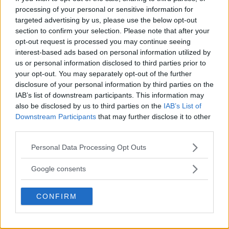
processing of your personal or sensitive information for
targeted advertising by us, please use the below opt-out
MEST LÄST JUST NU
section to confirm your selection. Please note that after your
opt-out request is processed you may continue seeing
DJI Osmo Pocket 4P
interest-based ads based on personal information utilized by
släppt – får 10-bitars D-
us or personal information disclosed to third parties prior to
Log 2 & 3x optisk zoom
your opt-out. You may separately opt-out of the further
disclosure of your personal information by third parties on the
IAB’s list of downstream participants. This information may
also be disclosed by us to third parties on the
IAB’s List of
Sony lägger bud på
Downstream Participants
that may further disclose it to other
Tamron – kan vara värt
third parties.
12 miljarder kronor
Please note that this website/app uses one or more Google
Personal Data Processing Opt Outs
services and may gather and store information including but
not limited to your visit or usage behaviour. You may click to
Google consents
F3 Foto – Sveriges nya
grant or deny consent to Google and its third-party tags to
fotodagar till Göteborg,
use your data for below specified purposes in below Google
CONFIRM
Lund & Stockholm
consent section.