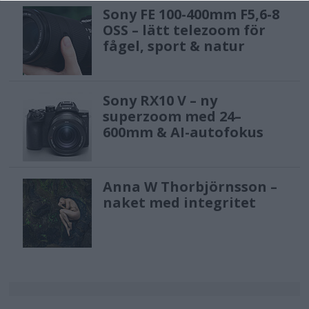
Sony FE 100-400mm F5,6-8
OSS – lätt telezoom för
fågel, sport & natur
Sony RX10 V – ny
superzoom med 24–
600mm & AI-autofokus
Anna W Thorbjörnsson –
naket med integritet