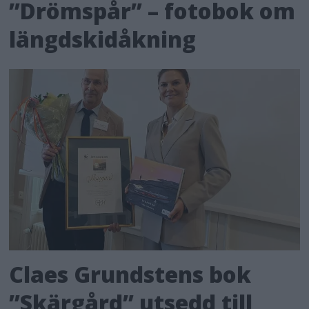
”Drömspår” – fotobok om
längdskidåkning
Claes Grundstens bok
”Skärgård” utsedd till