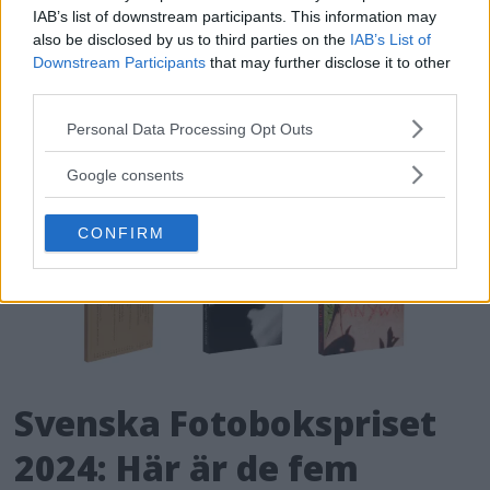
fotoboksstipendier
IAB’s list of downstream participants. This information may
also be disclosed by us to third parties on the
IAB’s List of
Downstream Participants
that may further disclose it to other
ANNONS
third parties.
Please note that this website/app uses one or more Google
Personal Data Processing Opt Outs
services and may gather and store information including but
not limited to your visit or usage behaviour. You may click to
Google consents
grant or deny consent to Google and its third-party tags to
use your data for below specified purposes in below Google
CONFIRM
consent section.
Svenska Fotobokspriset
2024: Här är de fem