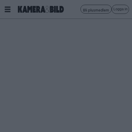
Logga in
Bli plusmedlem
Tagg:
fotobok