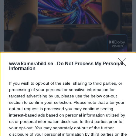
www.kamerabild.se -
Do Not Process My Personal
Dolby Vision 2 lanseras –
Information
nästa generation HDR ger
If you wish to opt-out of the sale, sharing to third parties, or
bättre bild
processing of your personal or sensitive information for
targeted advertising by us, please use the below opt-out
section to confirm your selection. Please note that after your
För de som älskar både film och dynamiskt
opt-out request is processed you may continue seeing
omfång släpps nu Dolby Vision 2, en ny
interest-based ads based on personal information utilized by
bildmotor som analyserar bilden och scenen
us or personal information disclosed to third parties prior to
your opt-out. You may separately opt-out of the further
och förbättrar den för tittaren.
disclosure of your personal information by third parties on the