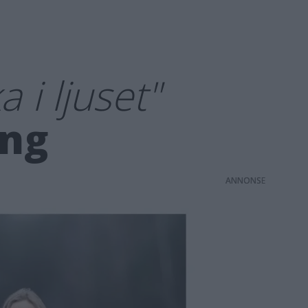
 i ljuset"
ing
ANNONS