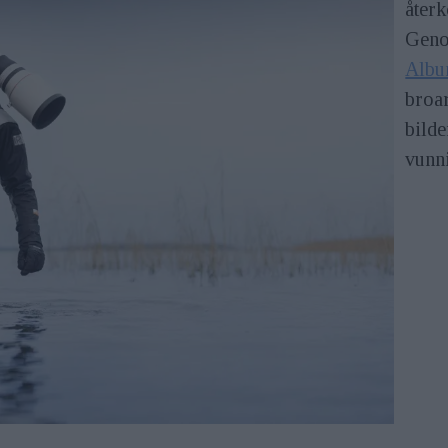
återk
Geno
Alb
broa
bilde
vunni