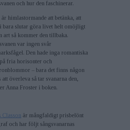
vanen och hur den faschinerar.
 är himlastormande att betänka, att
 bara slutar göra livet helt omöjligt
n art så kommer den tillbaka.
svanen var ingen svår
arksfågel. Den hade inga romantiska
på fria horisonter och
tronblommor – bara det finns någon
 att överleva så tar svanarna den,
er Anna Froster i boken.
s Classon
är mångfaldigt prisbelönt
raf och har följt sångsvanarnas