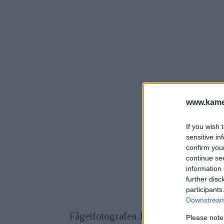
www.kamer
If you wish 
sensitive in
confirm you
continue se
information 
further disc
participants
Downstream 
Fågelfotografen Jonas Classon har fot
Please note