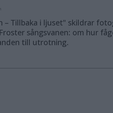
h
– Tillbaka i ljuset" skildrar fo
Froster sångsvanen: om hur fåge
anden till utrotning.