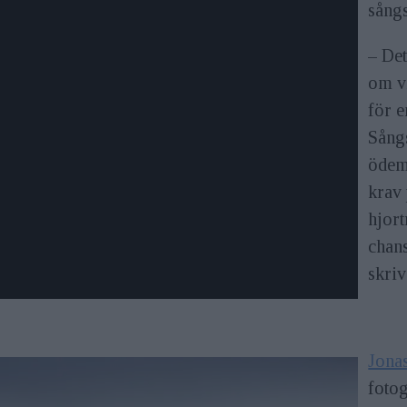
sångs
– Det
om vi
för e
Sång
ödem
krav 
hjor
chans
skriv
Jona
fotog