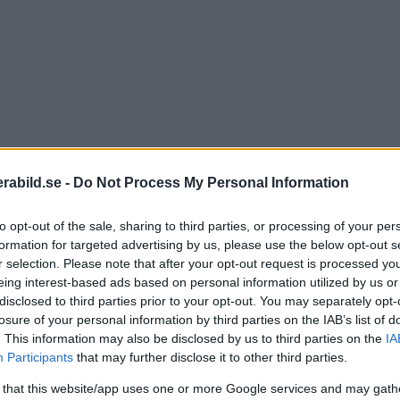
abild.se -
Do Not Process My Personal Information
to opt-out of the sale, sharing to third parties, or processing of your per
formation for targeted advertising by us, please use the below opt-out s
r selection. Please note that after your opt-out request is processed y
eing interest-based ads based on personal information utilized by us or
disclosed to third parties prior to your opt-out. You may separately opt-
losure of your personal information by third parties on the IAB’s list of
. This information may also be disclosed by us to third parties on the
IA
Participants
that may further disclose it to other third parties.
ograferat fåglar under lång tid, något han bland annat
 that this website/app uses one or more Google services and may gath