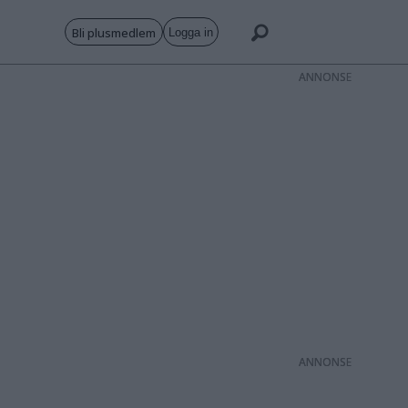
Bli plusmedlem
Logga in
ANNONS
ANNONS