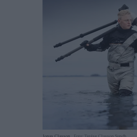
Jonas Classon.
Foto: Terése Classon Sundh