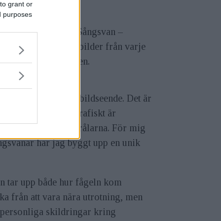
to grant or
ed purposes
ren Anna Froster: "Sångsvan –
 till utrotning. Med bilder från varje
 som nu samlas i boken.
ig att utveckla mitt bildseende. Det är
ny värld. Rent fotografiskt är
om reflekterar solstrålarna. För mig
ngsvanar har jag byggt upp en unik
n tar upp både hur fågeln kom
aka från att vara nära utrotning, men
personliga skildringar kring